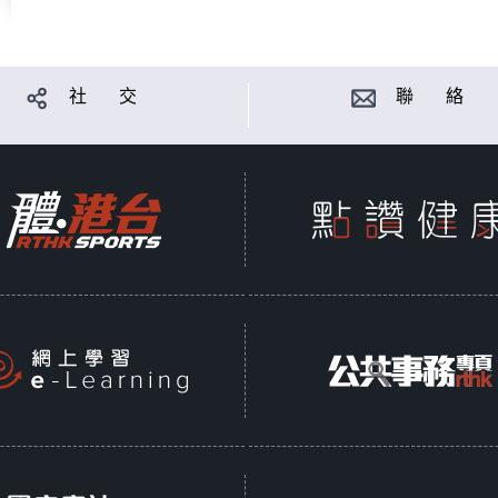
社 交
聯 絡