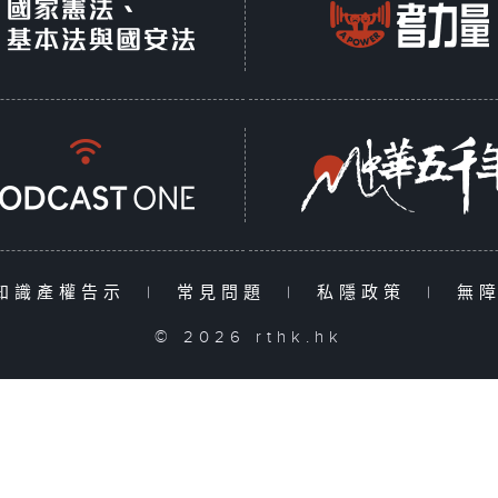
知識產權告示
|
常見問題
|
私隱政策
|
無
© 2026 rthk.hk