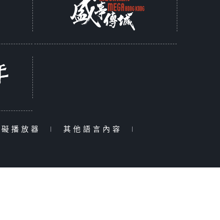
障礙播放器
|
其他語言內容
|