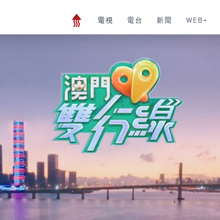
電視
電台
新聞
WEB+