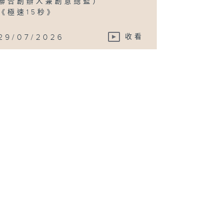
聯合創辦人兼創意總監）
《極速15秒》
29/07/2026
收看