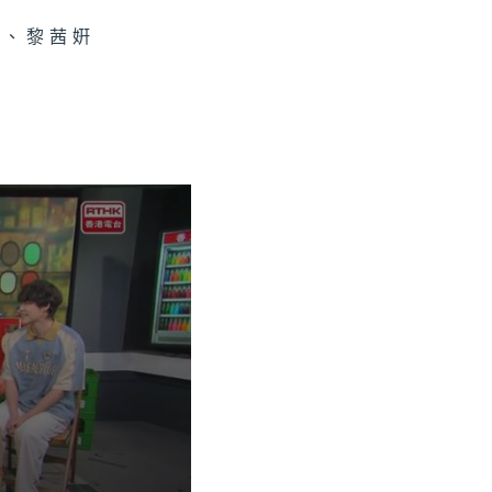
樂、黎茜姸