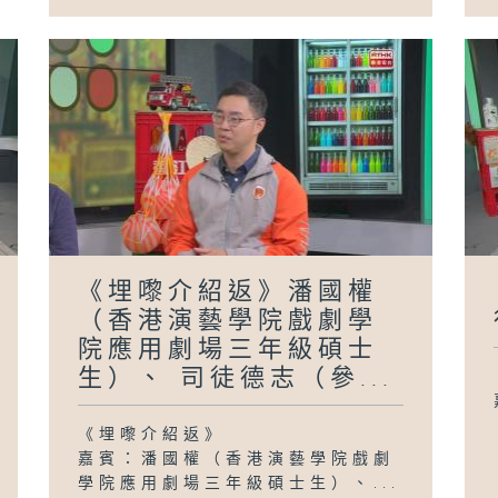
《埋嚟介紹返》潘國權
（香港演藝學院戲劇學
院應用劇場三年級碩士
生）、 司徒德志（參...
《埋嚟介紹返》
嘉賓：潘國權（香港演藝學院戲劇
學院應用劇場三年級碩士生）、...