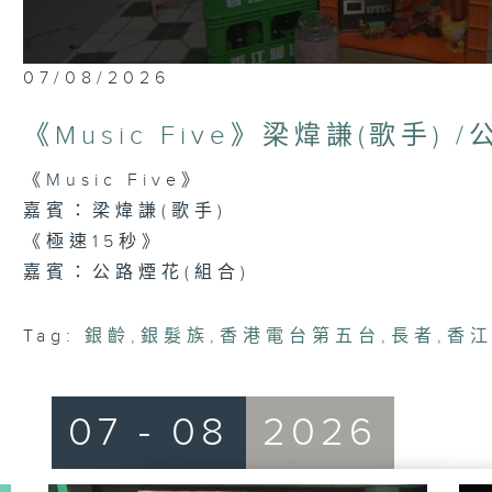
0
07/08/2026
seconds
of
47
《Music Five》梁煒謙(歌手) 
minutes,
14
seconds
Volume
《Music Five》
90%
嘉賓：梁煒謙(歌手)
《極速15秒》
嘉賓：公路煙花(組合)
Tag:
銀齡
,
銀髮族
,
香港電台第五台
,
長者
,
香
07 - 08
2026