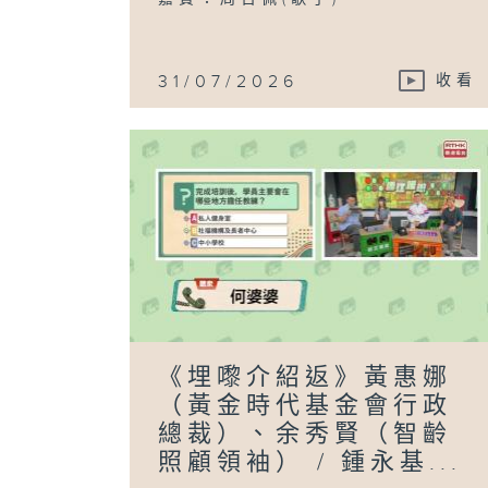
31/07/2026
收看
《埋嚟介紹返》黃惠娜
（黃金時代基金會行政
總裁）、余秀賢（智齡
照顧領袖） / 鍾永基...