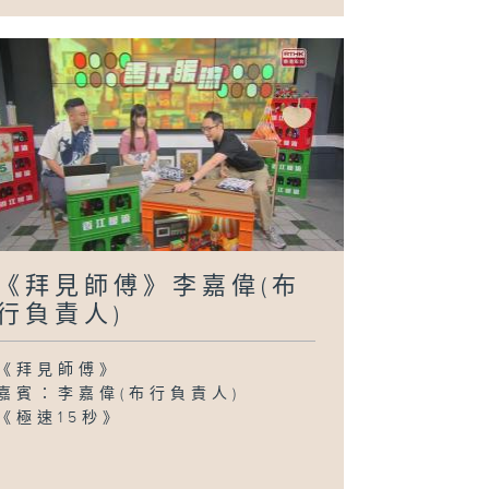
《拜見師傅》李嘉偉(布
行負責人)
《拜見師傅》
嘉賓：李嘉偉(布行負責人)
《極速15秒》