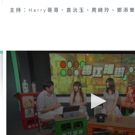
主持：Harry哥哥、袁沅玉、周綺玲、鄧添