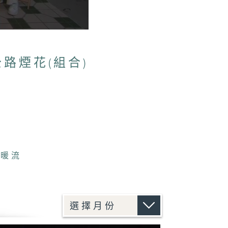
/公路煙花(組合)
江暖流