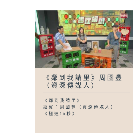
《鄰到我請里》周國豐
（資深傳媒人）
《鄰到我請里》
嘉賓：周國豐（資深傳媒人）
《極速15秒》