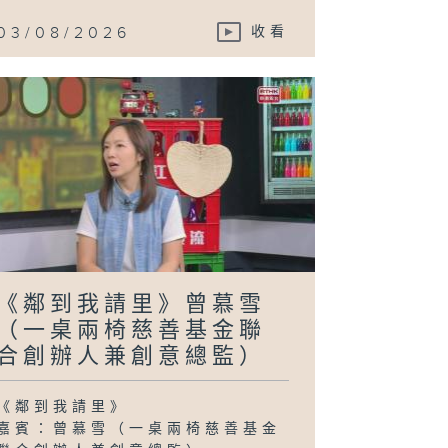
03/08/2026
收看
《鄰到我請里》曾慕雪
（一桌兩椅慈善基金聯
合創辦人兼創意總監）
《鄰到我請里》
嘉賓：曾慕雪（一桌兩椅慈善基金