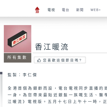
電視
電台
新聞
WEB+
香江暖流
所有集數
您喜歡這個節目嗎?
監製：李仁傑
全港首個為銀齡而設，電台電視同步直播的
一身。為您帶來最貼近銀髮一族嘅生活、醫
江暖流》電視版。五月十七日上午十一時，