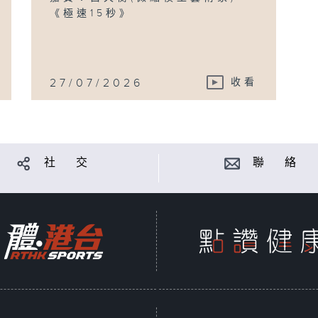
《極速15秒》
27/07/2026
收看
社 交
聯 絡