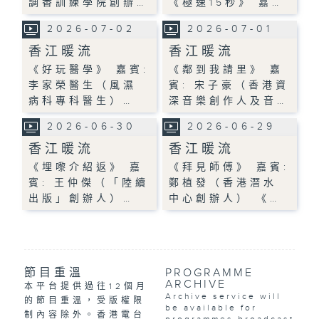
調香訓練學院創辦…
《極速15秒》 嘉…
2026-07-02
2026-07-01
香江暖流
香江暖流
《好玩醫學》 嘉賓:
《鄰到我請里》 嘉
李家榮醫生（風濕
賓: 宋子豪（香港資
病科專科醫生）…
深音樂創作人及音…
2026-06-30
2026-06-29
香江暖流
香江暖流
《埋嚟介紹返》 嘉
《拜見師傅》 嘉賓:
賓: 王仲傑（「陸續
鄭植發（香港潛水
出版」創辦人）…
中心創辦人） 《…
節目重溫
PROGRAMME
ARCHIVE
本平台提供過往12個月
Archive service will
的節目重溫，受版權限
be available for
制內容除外。香港電台
programmes broadcast