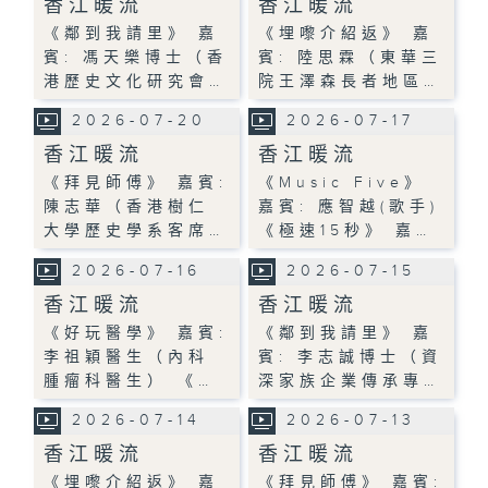
香江暖流
香江暖流
《鄰到我請里》 嘉
《埋嚟介紹返》 嘉
賓: 馮天樂博士（香
賓: 陸思霖（東華三
港歷史文化研究會…
院王澤森長者地區…
2026-07-20
2026-07-17
香江暖流
香江暖流
《拜見師傅》 嘉賓:
《Music Five》
陳志華（香港樹仁
嘉賓: 應智越(歌手)
大學歷史學系客席…
《極速15秒》 嘉…
2026-07-16
2026-07-15
香江暖流
香江暖流
《好玩醫學》 嘉賓:
《鄰到我請里》 嘉
李祖穎醫生（內科
賓: 李志誠博士（資
腫瘤科醫生） 《…
深家族企業傳承專…
2026-07-14
2026-07-13
香江暖流
香江暖流
《埋嚟介紹返》 嘉
《拜見師傅》 嘉賓: