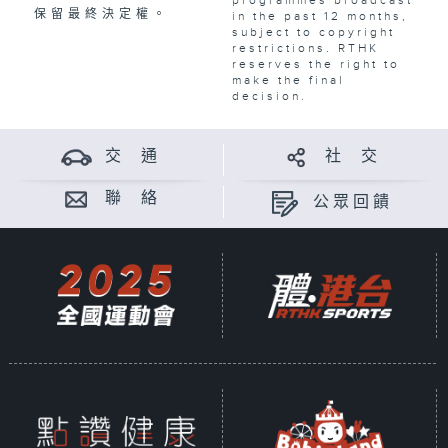
保留最終決定權。
in the past 12 months,
subject to copyright
restrictions. RTHK
reserves the right to
make the final
decision.
交 通
社 交
聯 絡
公眾回饋