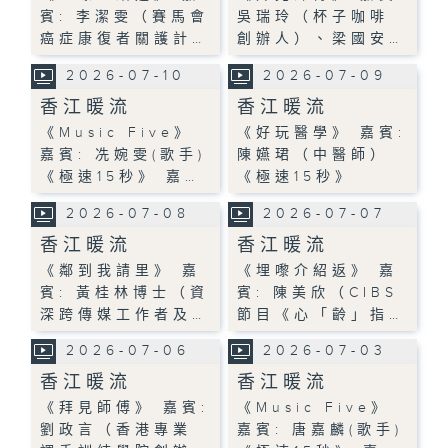
賓: 李潔雯（賽馬會
吳瑞玲（杯子咖啡
癌症康復者關護計…
創辦人）、梁國安…
2026-07-10
2026-07-09
香江暖流
香江暖流
《Music Five》
《好玩醫學》 嘉賓:
嘉賓: 冼婉雯(歌手)
陳嬿珺（中醫師）
《極速15秒》 嘉…
《極速15秒》
2026-07-08
2026-07-07
香江暖流
香江暖流
《鄰到我請里》 嘉
《埋嚟介紹返》 嘉
賓: 黃桂林博士（資
賓: 陳美欣（CIBS
深跨傳媒工作者及…
節目《心「齡」指…
2026-07-06
2026-07-03
香江暖流
香江暖流
《拜見師傅》 嘉賓:
《Music Five》
劉政言（香港專業
嘉賓: 唐嘉麟(歌手)