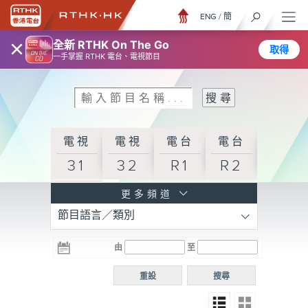
ENG
/
簡
×
全新 RTHK On The Go
取得
一手掌握 RTHK 電台、電視節目
電視
電視
電台
電台
31
32
R1
R2
電台
更多頻道
節目語言／類別
R3
電台
電台
電台
由
至
普通
R4
R5
話台
重設
搜尋