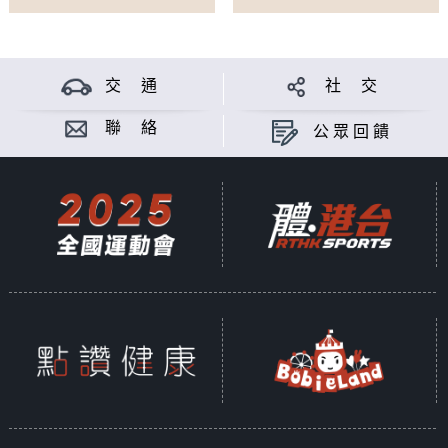
交 通
社 交
聯 絡
公眾回饋