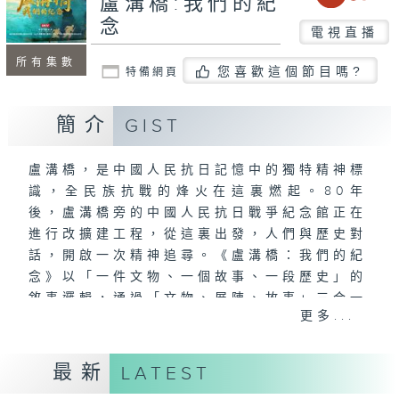
盧溝橋:我們的紀
念
電視直播
所有集數
您喜歡這個節目嗎?
特備網頁
簡介
GIST
盧溝橋，是中國人民抗日記憶中的獨特精神標
識，全民族抗戰的烽火在這裏燃起。80年
後，盧溝橋旁的中國人民抗日戰爭紀念館正在
進行改擴建工程，從這裏出發，人們與歷史對
話，開啟一次精神追尋。《盧溝橋：我們的紀
念》以「一件文物、一個故事、一段歷史」的
敘事邏輯，通過「文物、展陳、故事」三合一
更多...
的創作維度，挖掘文物背後的策展故事和歷史
故事，構建歷史場景與當代展陳的時空對話，
讓抗戰記憶「活」起來，生動展現中國共產黨
最新
LATEST
在全民族抗戰中的中流砥柱作用，全面展現抗