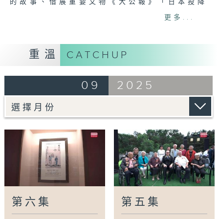
的故事、借展重要文物《大公報》「日本投降
矣」報道、豐子愷的漫畫《勝利之夜》、董必武
更多...
的《中國解放區》文物與其長孫董紹壬、策展人
員王加冊與抗戰英烈神交的故事。
重溫
CATCHUP
網上重溫至 31/08/2026
Tag:
盧溝橋
,
中國人民抗日戰爭紀念館
,
中國共
09
2025
產黨
,
全民族抗戰
,
抗日戰爭
第六集
第五集