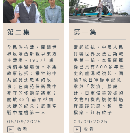
第二集
第一集
全民族抗戰，開闢世
奮起抵抗，中國人民
界反法西斯戰爭東方
打響世界反法西斯戰
主戰場。1937年盧
爭第一槍。本集開篇
溝橋事變爆發。本集
從已具有800多年歷
故事包括：犧牲的中
史的盧溝橋說起，圍
共黨員沈忠明的故
繞7枚日軍從軍紀念
事；在南苑保衛戰中
章與「裂痕」牆設
死守的佟麟閣將軍；
計、日軍侵華證據的
關於88年前平型關
文物相機的複仿製過
大捷的紀念；武漢空
程跟蹤記錄、趙一曼
戰中撞機第一人...
檔案、紅石砬子...
05/09/2025
04/09/2025
收看
收看