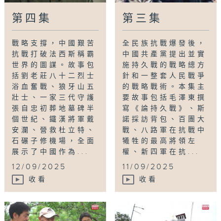
第四集
第三集
戰略支撐，中國艱苦
全民族抗戰爆發後，
抗戰打破法西斯稱霸
中國共產黨提出並實
世界的圖謀。故事包
施持久戰的戰略總方
括劉老莊八十二烈士
針和一整套人民戰爭
浴血奮戰、狼牙山五
的戰略戰術。本集主
壯士、一家三代守護
要故事包括毛澤東撰
張自忠初葬地墓碑半
寫《論持久戰》、斯
個世紀、鐵漢將軍戴
諾採訪背包、百團大
安瀾、營救杜立特、
戰、八路軍在抗戰中
石碾子修機場，全面
犧牲的最高將領左
展示了中國作為...
權、新四軍在抗...
12/09/2025
11/09/2025
收看
收看