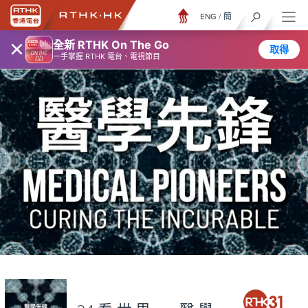
ENG
/
簡
×
全新 RTHK On The Go
取得
一手掌握 RTHK 電台、電視節目