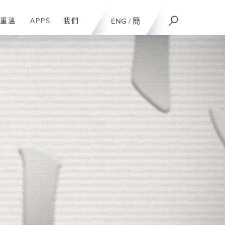
重溫
APPS
我們
ENG
/
簡