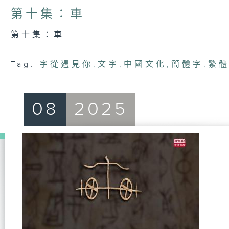
第十集：車
第十集：車
Tag:
字從遇見你
,
文字
,
中國文化
,
簡體字
,
繁
08
2025