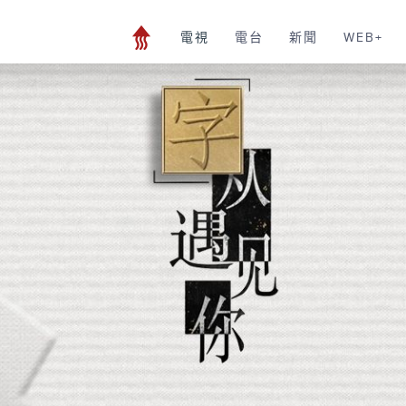
電視
電台
新聞
WEB+