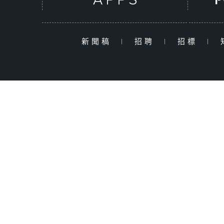
新聞稿
|
招聘
|
招標
|