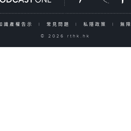
知識產權告示
|
常見問題
|
私隱政策
|
無
© 2026 rthk.hk