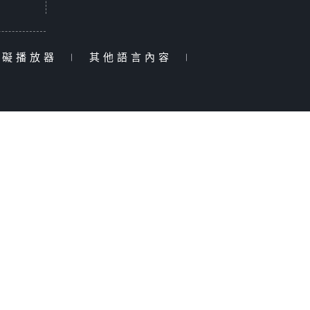
障礙播放器
|
其他語言內容
|