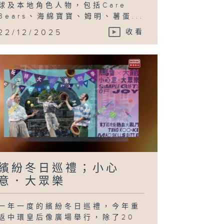
球及本地角色人物，包括Care
Bears、海綿寶寶、姆明、薯蛋...
22/12/2025
收看
繽紛冬日巡禮；小心
意．大眾樂
一年一度的繽紛冬日巡禮，今年重
返中環皇后像廣場舉行，除了20