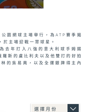
亞公園網球主場舉行，為ATP賽季揭
，於主場迎戰一眾球星。
別為去年打入八強的意大利球手姆錫
軍俄羅斯的盧比利夫以及他雙打的好拍
澤林的吳易昺，以及全運銀牌得主內