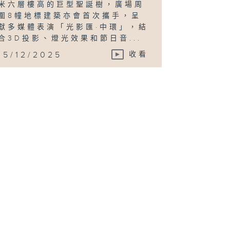
米六層樓高的巨型聖誕樹，廣場周
圍8幢地標建築亦會首次攜手，呈
獻多媒體表演「光影匯·中環」，結
合3D投影、燈光效果和節日音...
15/12/2025
收看