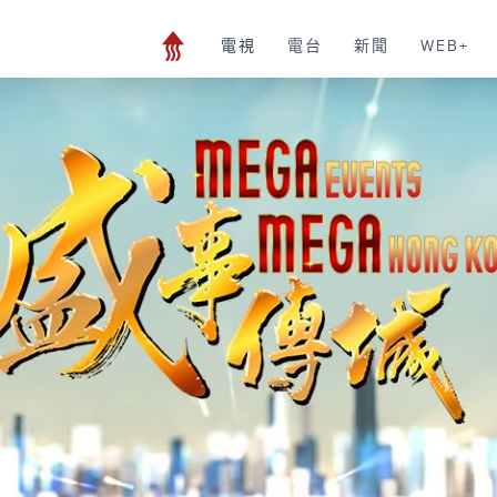
電視
電台
新聞
WEB+