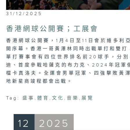
0
31/12/2025
seconds
of
3
香港網球公開賽；工展會
minutes,
7
seconds
Volume
香港網球公開賽，1月4日至11日會於維多利
90%
開序幕。香港一哥黃澤林同時出戰單打和雙打
單打賽事會有四位世界排名前20球手，分
迪、首度參戰哈薩克的布力克、2024年冠
檔卡真洛夫。全運會男單冠軍、四強擊敗黃
地新星商竣程都會出戰。
Tag:
盛事
,
體育
,
文化
,
音樂
,
展覽
12
2025