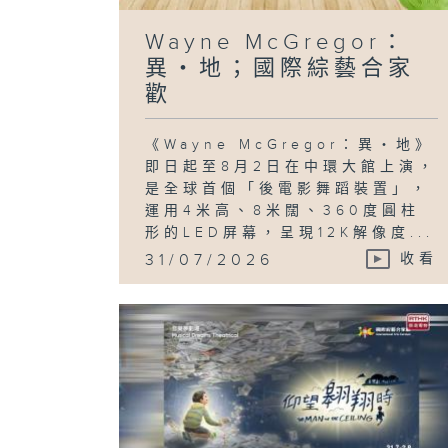
Wayne McGregor：
異・地；國際綜藝合家
歡
《Wayne McGregor：異・地》
即日起至8月2日在中環大館上演，
是全球首個「後電影舞蹈裝置」，
運用4米高、8米闊、360度圓柱
形的LED屏幕，呈現12K解像度...
31/07/2026
收看