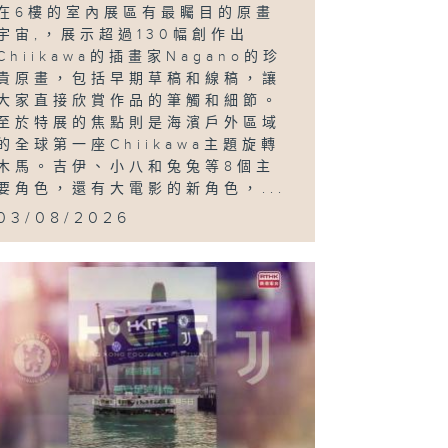
在6樓的室內展區有最矚目的原畫
宇宙,，展示超過130幅創作出
展；Wayne
Gregor：
Chiikawa的插畫家Nagano的珍
．地
貴原畫，包括早期草稿和線稿，讓
大家直接欣賞作品的筆觸和細節。
至於特展的焦點則是海濱戶外區域
的全球第一座Chiikawa主題旋轉
木馬。吉伊、小八和兔兔等8個主
要角色，還有大電影的新角色，...
03/08/2026