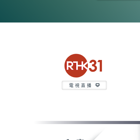
0
seconds
of
3
minutes,
6
seconds
Volume
90%
電視直播