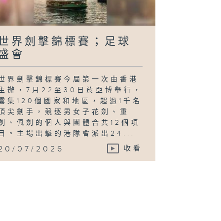
世界劍擊錦標賽；足球
盛會
世界劍擊錦標賽今屆第一次由香港
主辦，7月22至30日於亞博舉行，
雲集120個國家和地區，超過1千名
頂尖劍手，競逐男女子花劍、重
劍、佩劍的個人與團體合共12個項
目。主場出擊的港隊會派出24...
20/07/2026
收看