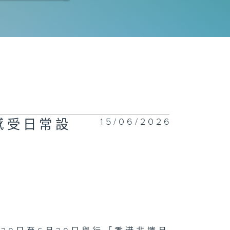
球峰會；
yne
Gregor：
・地
漫電玩節；足球
15/06/2026
!感受日常設
會
際綜藝合家歡