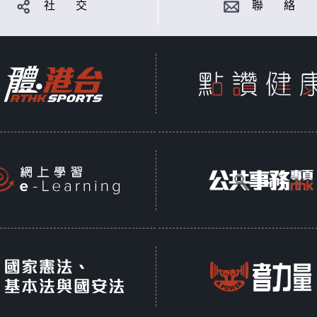
社 交
聯 絡