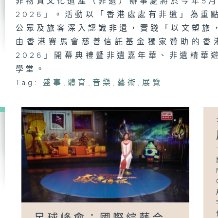
非物質文化遺產（非遺）辦事處將於今年5月
動
2026」。活動以「香港處處有非遺」為重
公眾及旅客深入認識非遺，實踐「以文塑旅
由香港賽馬會慈善信託基金獨家贊助的香
世
2026」開幕典禮暨非遺嘉年華、非遺精華
足
學堂。
Tag:
盛事
,
體育
,
音樂
,
藝術
,
展覽
足
Wa
Mc
異
世
書