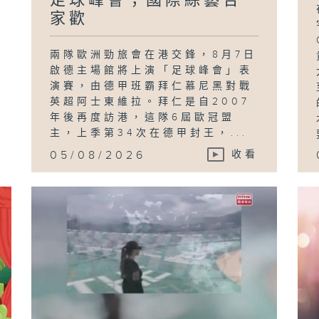
足球峰會；國際綜藝合
家歡
書
Mc
異
兩隊歐洲勁旅會在港交鋒，8月7日
啟德主場館將上演「足球峰會」表
演賽，由德甲班霸拜仁慕尼黑對戰
英超阿士東維拉。拜仁是自2007
年後再度訪港，這隊6屆歐冠盟
主，上季第34次在德甲封王，...
05/08/2026
收看