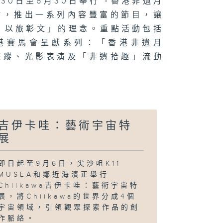
30日至6月30日舉行「香港非遺月
漫電玩節
點，推出一系列內容豐富的節目，讓
，以旅彰文」的理念。重點活動包括
港賽馬會呈獻系列：「香港非遺月
界劍擊錦標賽；
遊蹤、光影表演及「非遺拾趣」流動
球盛會
球盛會；
yne
吉伊卡哇：藝術宇宙特
Gregor：
．地
展
即日起至9月6日，尖沙咀K11
MUSEA和鄰近海濱正舉行
Chiikawa吉伊卡哇：藝術宇宙特
界劍擊錦標賽；
展
展，將Chiikawa的世界分成4個
宇宙領域，引領觀眾探索作品的創
作脈絡。