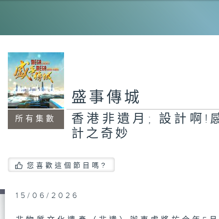
足
Wa
Mc
異
盛事傳城
動
香港非遺月; 設計啊
所有集數
盛
計之奇妙
您喜歡這個節目嗎?
國
15/06/2026