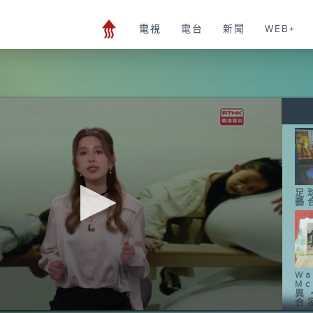
電視
電台
新聞
WEB+
足
藝
Wa
Mc
異
合