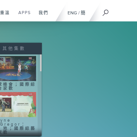
重溫
APPS
我們
ENG
/
簡
其他集數
球峰會；國際綜
合家歡
yne
Gregor：
・地；國際綜藝
家歡