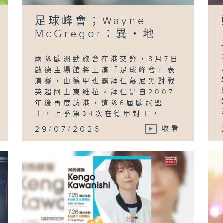
足球峰會；Wayne
McGregor：異・地
兩隊歐洲勁旅會在港交鋒，8月7日
啟德主場館將上演「足球峰會」表
演賽，由德甲班霸拜仁慕尼黑對戰
英超阿士東維拉。拜仁是自2007
年後再度訪港，這隊6屆歐冠盟
主，上季第34次在德甲封王，...
29/07/2026
收看