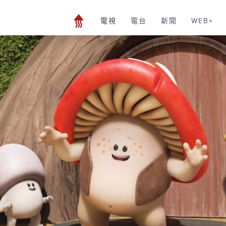
電視
電台
新聞
WEB+