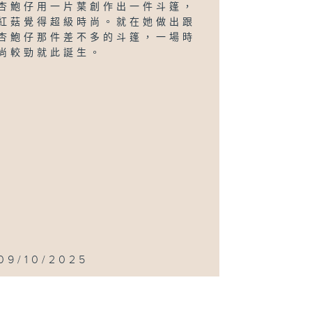
杏鮑仔用一片葉創作出一件斗篷，
紅菇覺得超級時尚。就在她做出跟
杏鮑仔那件差不多的斗篷，一場時
尚較勁就此誕生。
09/10/2025