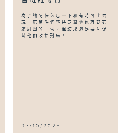
替班維修員
為了讓阿保休息一下和有時間出去
玩，菇菌族們堅持要幫他修理菇菇
鎮周圍的一切，但結果還是要阿保
替他們收拾殘局！
07/10/2025