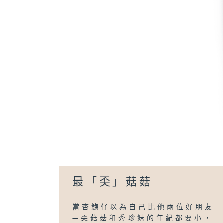
最「奀」菇菇
當杏鮑仔以為自己比他兩位好朋友
—奀菇菇和秀珍妹的年紀都要小，