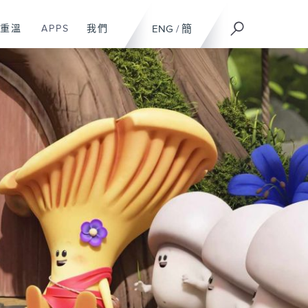
重溫
APPS
我們
ENG
/
簡