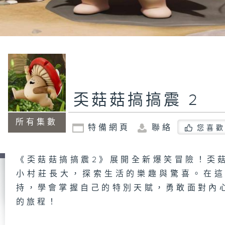
奀菇菇搞搞震 2
所有集數
特備網頁
聯絡
您喜歡
《奀菇菇搞搞震2》展開全新爆笑冒險！奀
小村莊長大，探索生活的樂趣與驚喜。在
持，學會掌握自己的特別天賦，勇敢面對內
的旅程！