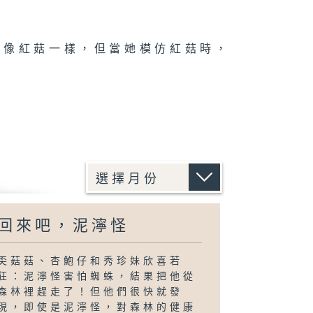
能像紅菇一樣，但當她模仿紅菇時，
回來吧，泥濘怪
奀菇菇、杏鮑仔和秀珍妹欣喜若
狂：泥濘怪害怕蜘蛛，結果把他從
森林裡趕走了！但他們很快就發
現，即使是泥濘怪，對森林的健康