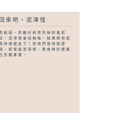
回來吧，泥濘怪
奀菇菇、杏鮑仔和秀珍妹欣喜若
狂：泥濘怪害怕蜘蛛，結果把他從
森林裡趕走了！但他們很快就發
現，即使是泥濘怪，對森林的健康
也至關重要。