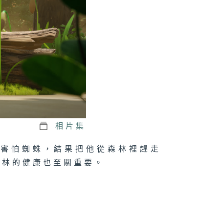
相片集
怪害怕蜘蛛，結果把他從森林裡趕走
森林的健康也至關重要。