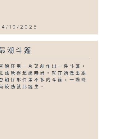
14/10/2025
最潮斗篷
杏鮑仔用一片葉創作出一件斗篷，
紅菇覺得超級時尚。就在她做出跟
杏鮑仔那件差不多的斗篷，一場時
尚較勁就此誕生。