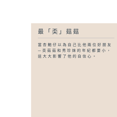
最「奀」菇菇
當杏鮑仔以為自己比他兩位好朋友
—奀菇菇和秀珍妹的年紀都要小，
這大大影響了他的自信心。