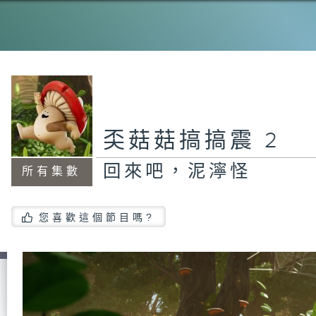
奀菇菇搞搞震 2
回來吧，泥濘怪
所有集數
您喜歡這個節目嗎?