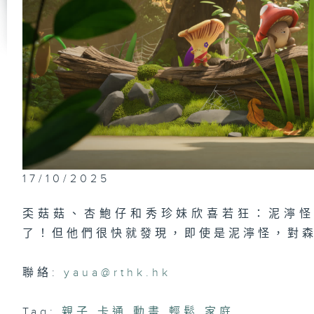
17/10/2025
奀菇菇、杏鮑仔和秀珍妹欣喜若狂：泥濘
了！但他們很快就發現，即使是泥濘怪，對
聯絡:
yaua@rthk.hk
Tag:
親子
,
卡通
,
動畫
,
輕鬆
,
家庭