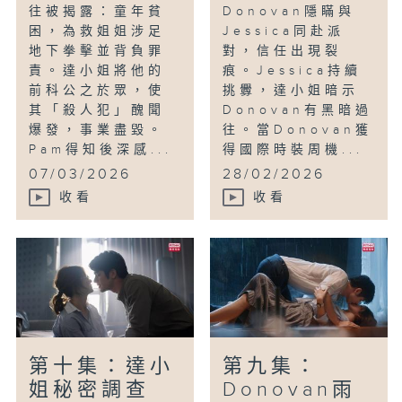
往被揭露：童年貧
Donovan隱瞞與
困，為救姐姐涉足
Jessica同赴派
地下拳擊並背負罪
對，信任出現裂
責。達小姐將他的
痕。Jessica持續
前科公之於眾，使
挑釁，達小姐暗示
其「殺人犯」醜聞
Donovan有黑暗過
爆發，事業盡毀。
往。當Donovan獲
Pam得知後深感...
得國際時裝周機...
07/03/2026
28/02/2026
收看
收看
第十集：達小
第九集：
姐秘密調查
Donovan雨