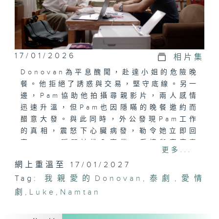
17/01/2026
相片集
Donovan為平息醜聞，赴達小姐的危險晚
餐。他拒絕了誘惑與交易，堅守底線。另一
邊，Pam協助他拍攝尋親影片，兩人感情
迅速升溫，但Pam也因隱瞞的晚餐邀約而
醋意大發。與此同時，外公發現Pam工作
的真相，震怒下心臟病發，勒令她立即回
家。Pam瞬間被推入事業、愛情與家庭責
更多...
任的三難困境。
網上重溫至 17/01/2027
Tag:
我親愛的Donovan
,
泰劇
,
愛情
劇
,
Luke
,
Namtan