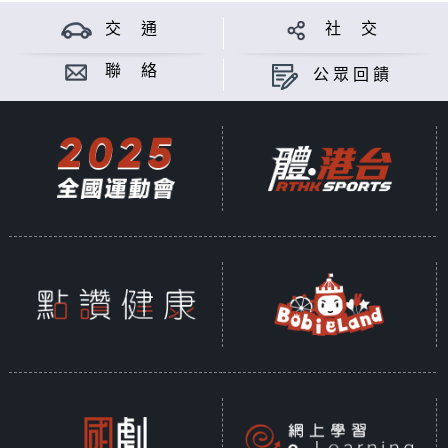
交 通
社 交
聯 絡
公眾回饋