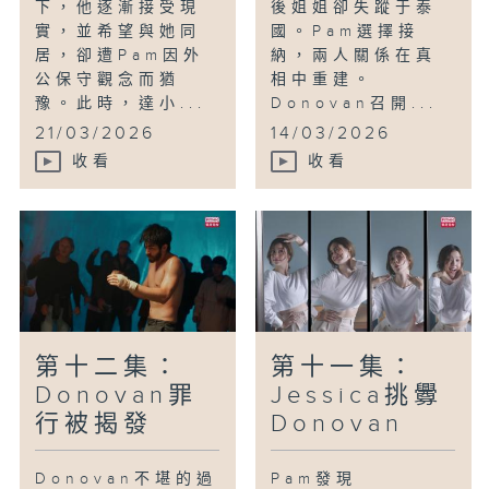
下，他逐漸接受現
後姐姐卻失蹤于泰
實，並希望與她同
國。Pam選擇接
居，卻遭Pam因外
納，兩人關係在真
公保守觀念而猶
相中重建。
豫。此時，達小...
Donovan召開...
21/03/2026
14/03/2026
收看
收看
第十二集：
第十一集：
Donovan罪
Jessica挑釁
行被揭發
Donovan
Donovan不堪的過
Pam發現