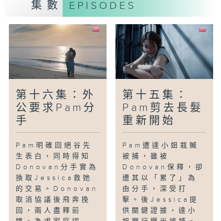
集數
EPISODES
第十六集：外
第十五集：
公要求Pam分
Pam剪去長髮
手
重新開始
Pam明確回絕谷先
Pam遭達小姐栽贓
生表白，同時得知
被捕，雖被
Donovan分手實為
Donovan保釋，卻
換取Jessica救她
遭其以「累了」為
的交易。Donovan
由分手，深受打
取消協議後飛奔挽
擊。後Jessica提
回，兩人盡釋前
供關鍵證據，達小