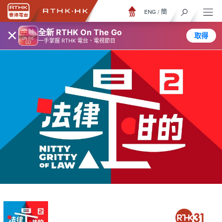
ENG
/
簡
×
全新 RTHK On The Go
取得
一手掌握 RTHK 電台、電視節目