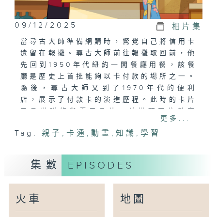
09/12/2025
相片集
當尋古大師準備網購時，驚覺自己將信用卡
遺留在報攤。尋古大師前往報攤取回前，他
先回到1950年代紐約一間餐廳用餐，該餐
廳是歷史上首批能夠以卡付款的場所之一。
隨後，尋古大師又到了1970年代的便利
店，展示了付款卡的演進歷程。此時的卡片
已具備磁條與電子晶片，並搭配四位數密
更多...
碼，大幅提升安全性。尋古大師接著把自己
Tag:
親子
,
卡通
,
動畫
,
知識
,
學習
縮小，潛入自動櫃員機內部，向觀眾解釋現
金提取的運作方式。最終，他取回自己的信
用卡，並以感應式支付購買報紙。
集數
EPISODES
火車
地圖