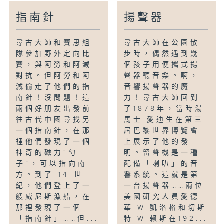
指南針
揚聲器
尋古大師和賽思組
尋古大師在公園散
隊參加野外定向比
步時，偶然遇到幾
賽，與阿勞和阿減
個孩子用便攜式揚
對抗。但阿勞和阿
聲器聽音樂。啊，
減偷走了他們的指
音響揚聲器的魔
南針！沒問題！這
力！尋古大師回到
兩個好朋友出發前
了1878年，當時湯
往古代中國尋找另
馬士·愛迪生在第三
一個指南針，在那
屆巴黎世界博覽會
裡他們發現了一個
上展示了他的發
神奇的磁力“勺
明。留聲機是一種
子”，可以指向南
配備「喇叭」的音
方。到了 14 世
響系統。這就是第
紀，他們登上了一
一台揚聲器……兩位
艘威尼斯漁船，在
美國研究人員愛德
那裡發現了一個
華·W·凱洛格和切斯
「指南針」……但...
特·W·賴斯在192...