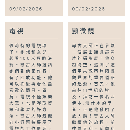
09/02/2026
09/02/2026
電視
顯微鏡
佩莉特的電視壞
尋古大師正在參觀
了。她想和女兒一
一個展出顯微鏡照
起看100米短跑決
片的攝影展。他穿
賽。尋古大師邀請
越時空，追溯了這
她們到他家作客！
個用來觀察無限微
有了回放功能，他
觀世界的重要儀器
可以稍後再看他最
的起源。首先，他
喜歡的節目。畢
前往11世紀的埃
竟，電視不僅娛樂
及，拜訪一位名叫
大眾，也是獲取資
伊本.海什木的學
訊和學習的好方
者，正是他發明了
法。尋古大師趁機
放大鏡！尋古大師
向小佩莉特展示了
繼續他的旅程，前
電視的工作原理，
往義大利、荷蘭和