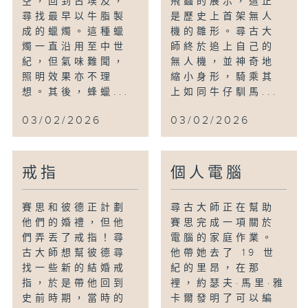
空，回到古埃及，
飛蟲的展示，這正
尋找最早以牛脂製
是歷史上首架無人
成的蠟燭。這種蠟
機的雛形。尋古大
燭一直沿用至中世
師終於追上自己的
紀，但氣味難聞，
無人機，並神奇地
照明效果亦不理
縮小身形，騎乘其
想。其後，蜂蠟...
上如同牛仔馴馬...
03/02/2026
03/02/2026
戒指
個人電腦
賽思和彼德正計劃
尋古大師正在幫助
他們的婚禮，但他
賽思完成一項關於
們弄丟了戒指！尋
電腦的家庭作業。
古大師想幫彼德尋
他帶她去了 19 世
找一些新的結婚戒
紀的里昂，在那
指，於是帶他回到
裡，約瑟夫·馬里·雅
史前時期，當時的
卡爾發明了可以編