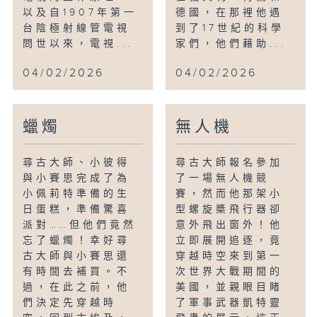
以及自1907年第一
德國，在那裡他遇
台陰極射線管電視
到了17世紀的科學
問世以來，電視...
家們，他們藉助...
04/02/2026
04/02/2026
蠟燭
無人機
尋古大師、小彼得
尋古大師報名參加
與小賽思完成了為
了一場無人機競
小佩莉特準備的生
賽，然而他那架小
日蛋糕，準備驚喜
型螺旋槳飛行器卻
派對……但他們竟然
意外飛出窗外！他
忘了蠟燭！幸好尋
立即展開追逐，竟
古大師與小賽思還
穿越時空來到第一
有時間去補買。不
次世界大戰期間的
過，在此之前，他
美國，並親眼目睹
們決定先穿越時
了軍事武器凱特靈