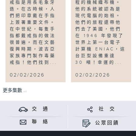
戒指是用長毛象牙
程的機械織布機。
造。在古時候，人
他的系統被認為是
們把印章戴在手指
現代電腦的始祖。
上簽署重要文件。
他們的旅程還帶他
在中世紀，每隻手
們去了美國，他們
指都戴戒指的做法
在 1946 年發現了
很普遍。而在文藝
世界上第一台電子
復興時期，波吉亞
計算機 ENIAC，這
家族專門製作毒藥
台巨型設備重達
戒指！他們找到...
30 噸！幸運的...
02/02/2026
02/02/2026
更多集數 ...
交 通
社 交
聯 絡
公眾回饋