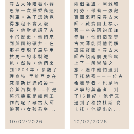
尋古大師陪著小賽
兩個強盜，阿減和
思第一次搭乘高速
阿勞，帶著一張藏
列車。為了讓她覺
寶圖來拜見尋古大
得旅程不會太漫
師，藏寶圖上標示
長，他對她講了火
著一座失落的印加
車的歷史。他們來
寺廟。他們指望尋
到英國的礦井，在
古大師能幫他們解
那裡發現了最早用
讀藏寶圖。尋古大
於馬車的木製鐵
師帶領兩個強盜踏
軌。然後，他們來
上了一段冒險之
到1804年，參觀了
旅，途中他們遇到
理查特·里維西克在
了托勒密——一位古
威爾斯建造的第一
希臘學者，也是地
台蒸汽機車……但是
理學的奠基者。到
蒸汽機車是如何工
了16世紀，他們又
作的呢？尋古大師
遇到了格拉杜斯·麥
帶著小女孩乘坐...
卡托，他提出的...
10/02/2026
10/02/2026