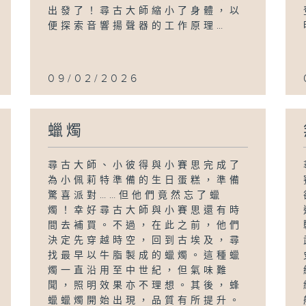
出發了！尋古大師縮小了身體，以
便探索音響揚聲器的工作原理…
09/02/2026
蠟燭
尋古大師、小彼得與小賽思完成了
為小佩莉特準備的生日蛋糕，準備
驚喜派對……但他們竟然忘了蠟
燭！幸好尋古大師與小賽思還有時
間去補買。不過，在此之前，他們
決定先穿越時空，回到古埃及，尋
找最早以牛脂製成的蠟燭。這種蠟
燭一直沿用至中世紀，但氣味難
聞，照明效果亦不理想。其後，蜂
蠟蠟燭開始出現，品質有所提升。