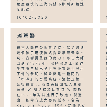
速度最快的上海高鐵不斷刷新著速
度紀錄！
10/02/2026
揚聲器
尋古大師在公園散步時，偶然遇到
幾個孩子用便攜式揚聲器聽音樂。
啊，音響揚聲器的魔力！尋古大師
回到了1878年，當時湯馬士·愛迪
生在第三屆巴黎世界博覽會上展示
了他的發明。留聲機是一種配備
「喇叭」的音響系統。這就是第一
台揚聲器……兩位美國研究人員愛
德華·W·凱洛格和切斯特·W·賴斯
在1924年對其進行了改進，製造
出一款帶有放大器的版本，名為
Radiola Model 104。然後他就