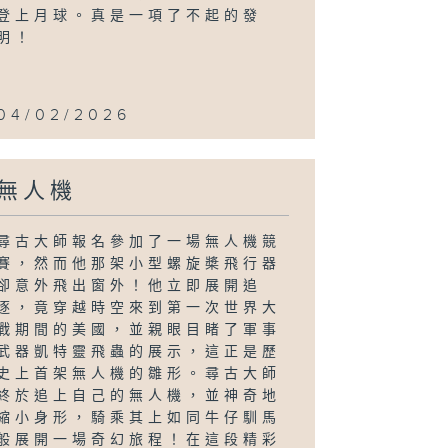
登上月球。真是一項了不起的發
明！
04/02/2026
無人機
尋古大師報名參加了一場無人機競
賽，然而他那架小型螺旋槳飛行器
卻意外飛出窗外！他立即展開追
逐，竟穿越時空來到第一次世界大
戰期間的美國，並親眼目睹了軍事
武器凱特靈飛蟲的展示，這正是歷
史上首架無人機的雛形。尋古大師
終於追上自己的無人機，並神奇地
縮小身形，騎乘其上如同牛仔馴馬
般展開一場奇幻旅程！在這段精彩