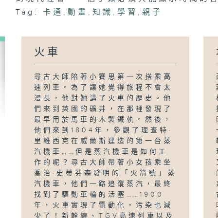
Tag:
卡通
,
動畫
,
知識
,
學習
,
親子
火車
尋古大師陪著小賽思第一次搭乘高
速列車。為了讓她覺得旅程不會太
漫長，他對她講了火車的歷史。他
們來到英國的礦井，在那裡發現了
最早用於馬車的木製鐵軌。然後，
他們來到1804年，參觀了理查特·
里維西克在威爾斯建造的第一台蒸
汽機車……但是蒸汽機車是如何工
作的呢？尋古大師帶著小女孩乘坐
喬治·史蒂芬森發明的「火箭號」蒸
汽機車，他們一路追蹤蒸汽，最終
找到了驅動車輪的活塞……1900
年，火車實現了電動化，污染也減
少了！新幹線、TGV高速列車以及