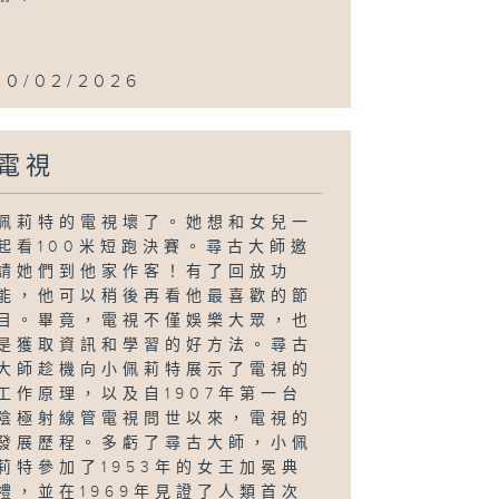
10/02/2026
電視
佩莉特的電視壞了。她想和女兒一
起看100米短跑決賽。尋古大師邀
請她們到他家作客！有了回放功
能，他可以稍後再看他最喜歡的節
目。畢竟，電視不僅娛樂大眾，也
是獲取資訊和學習的好方法。尋古
大師趁機向小佩莉特展示了電視的
工作原理，以及自1907年第一台
陰極射線管電視問世以來，電視的
發展歷程。多虧了尋古大師，小佩
莉特參加了1953年的女王加冕典
禮，並在1969年見證了人類首次