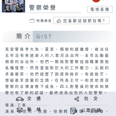
警察榮譽
電視直播
您喜歡這個節目嗎?
特備網頁
簡介
GIST
見習警員李大為、夏潔、楊樹和趙繼偉，被派往
五年沒有來過新人的八里河派出所--全市出動最
頻密的派出所。他們一開始對警察這個職業懷抱
各種憧憬，然而當面對巨大的工作壓力、尖鋭的
矛盾衝突，他們經歷了困惑與挫折，有過迷茫、
懷疑甚至放棄的念頭。在所長王守一和其他資深
警察的言傳身教下成長，四人對警員的使命和榮
譽也有了新的認識，最終成為出色的人民警察。
交 通
社 交
導演:丁黑
聯 絡
公眾回饋
演員:張若昀、白鹿、徐開騁、曹璐、王景春、