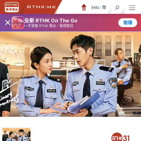
ENG
/
簡
×
全新 RTHK On The Go
取得
一手掌握 RTHK 電台、電視節目