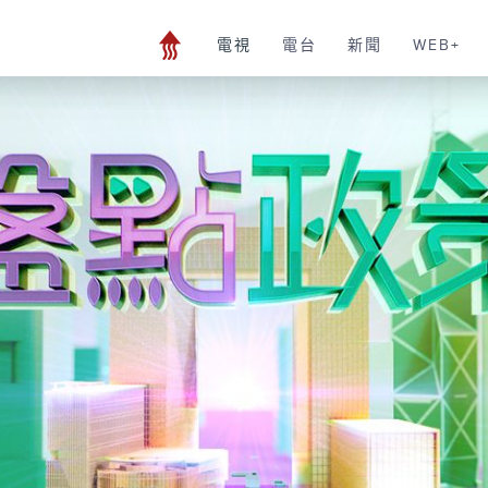
電視
電台
新聞
WEB+