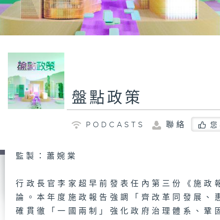
盤點政策
PODCASTS
聯絡
您
監製：蕭婉棠
行政長官李家超早前發表任內第三份《施政
論。本年度施政報告強調「齊改革同發展、
確貫徹「一國兩制」強化政府治理體系、鞏