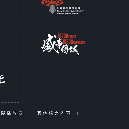
障礙播放器
|
其他語言內容
|