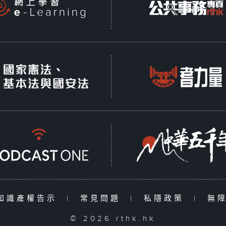
知識產權告示
|
常見問題
|
私隱政策
|
無
© 2026 rthk.hk