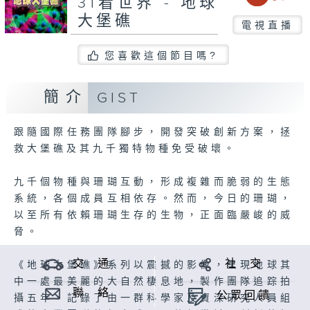
31看世界 - 地球
大堡礁
電視直播
您喜歡這個節目嗎?
簡介
GIST
跟隨國際任務團隊腳步，開發突破創新方案，拯
救大堡礁及其九千獨特物種免受破壞。
九千個物種與珊瑚互動，形成複雜而脆弱的生態
系統，各個成員互相依存。然而，今日的珊瑚，
以至所有依賴珊瑚生存的生物，正面臨嚴峻的威
脅。
交 通
社 交
《地球大堡礁》系列以震撼的影像，呈現地球其
中一處最美麗的大自然棲息地，製作團隊追踪拍
聯 絡
公眾回饋
攝五年，記錄了由一群科學家及資深研究人員組