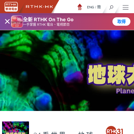
ENG
/
簡
×
全新 RTHK On The Go
取得
一手掌握 RTHK 電台、電視節目