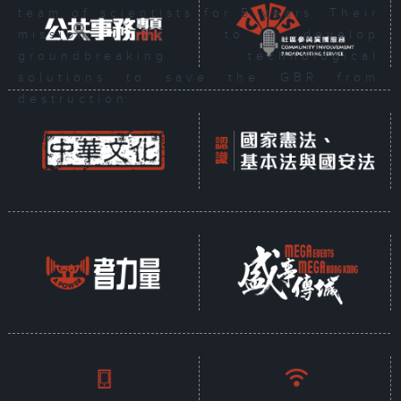
team of scientists for 5 years. Their
mission is to develop
groundbreaking technological
solutions to save the GBR from
destruction.