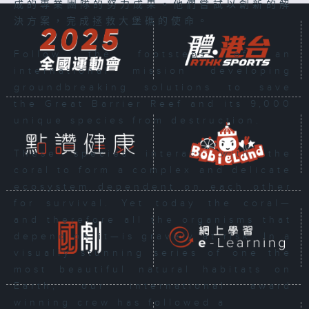
成的專業團隊的努力成果。他們嘗試以創新的解
決方案，完成拯救大堡礁的使命。
Follow the footsteps of an
international mission developing
groundbreaking solutions to save
the Great Barrier Reef and its 9,000
unique species from destruction.
These species interact with the
coral to form a complex and delicate
ecosystem dependent on each other
for survival. Yet today the coral—
and therefore all the organisms that
depend on it—is gravely at risk. In a
visually stunning series of one the
most beautiful natural habitats on
Earth, our international award
winning crew has followed a