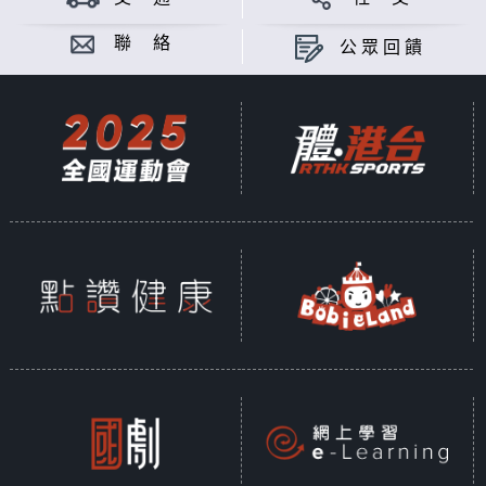
聯 絡
公眾回饋