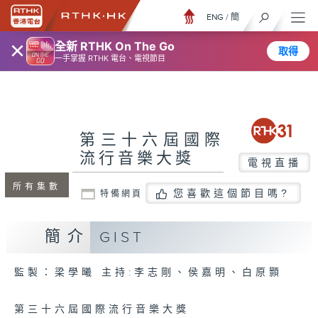
ENG
/
簡
×
全新 RTHK On The Go
取得
一手掌握 RTHK 電台、電視節目
第三十六屆國際
流行音樂大獎
電視直播
所有集數
您喜歡這個節目嗎?
特備網頁
簡介
GIST
監製：梁學曦 主持:李志剛、侯嘉明、白原顥
第三十六屆國際流行音樂大獎