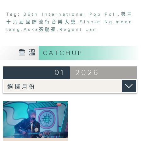
minutes,
6
seconds
Tag:
36th International Pop Poll
,
第三
十六屆國際流行音樂大獎
,
Sinnie Ng
,
moon
tang
,
Aska張馳豪
,
Regent Lam
重溫
CATCHUP
01
2026