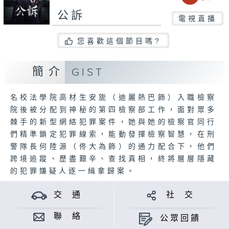
公訴
電視直播
您喜歡這個節目嗎?
簡介
GIST
名校法學院高材生安旎（迪麗熱巴飾）入職檢察
院後被分配到神秘的第四檢察部工作，面對眾多
棘手的新型網絡犯罪案件，她與她的檢察官同行
們精準鎖定犯罪線索，能動發揮檢察智慧，在刑
警隊長何陸源（佟大為飾）的通力配合下，他們
跨境追蹤、歷盡艱辛、查找真相，終將層層隱藏
的犯罪嫌疑人逐一緝拿歸案。
交 通
社 交
聯 絡
公眾回饋