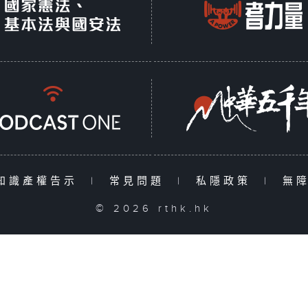
知識產權告示
|
常見問題
|
私隱政策
|
無
© 2026 rthk.hk