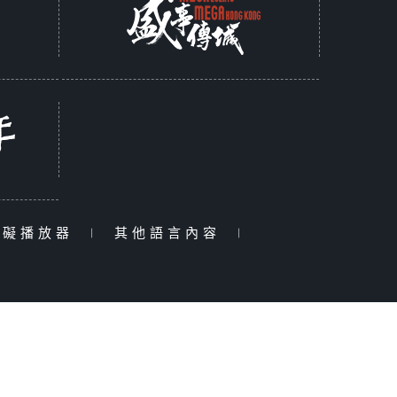
障礙播放器
|
其他語言內容
|