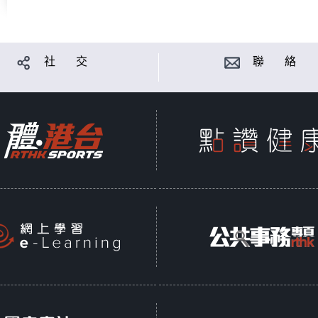
社 交
聯 絡