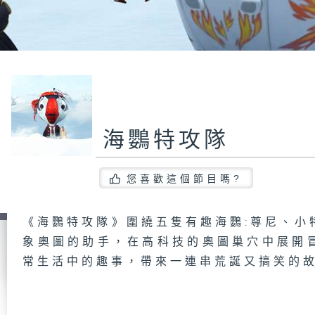
海鸚特攻隊
您喜歡這個節目嗎?
《海鸚特攻隊》圍繞五隻有趣海鸚:尊尼、小
象奧圖的助手，在高科技的奧圖巢穴中展開
常生活中的趣事，帶來一連串荒誕又搞笑的