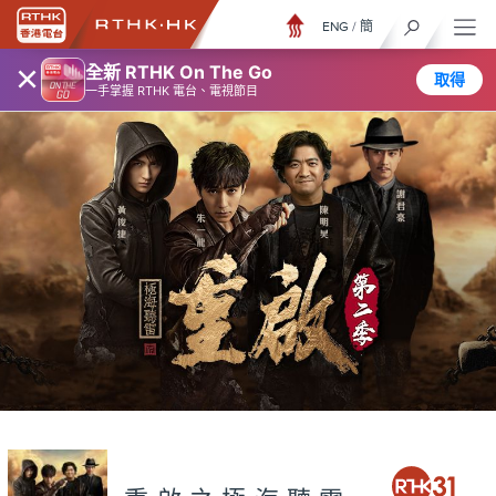
ENG
/
簡
×
全新 RTHK On The Go
取得
一手掌握 RTHK 電台、電視節目