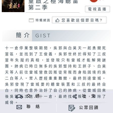
重啟之極海聽雷
第二季
電視直播
您喜歡這個節目嗎?
特備網頁
簡介
GIST
十一倉停業整頓期間，吳邪與白昊天一起勇關死
當區，並找到了王俊義，吳邪世終於得知了三叔
當年失蹤的真相，並發現只有雷城才能解開謎
團。肺病已時日無多的吳邪堅持和王胖子、白昊
天等人前往雷城營救因叛徒背叛而身陷困境的吳
二白等人。眾人歷經重重難關，最終到達雷城。
吳邪發現了雷城要的聽雷裝置和三叔的最終自
白，同時也意外治好了自己的肺病。從雷城回來
交 通
社 交
後吳邪再次進人十一倉，最終找到叛徒，解除了
威脅。
聯 絡
公眾回饋