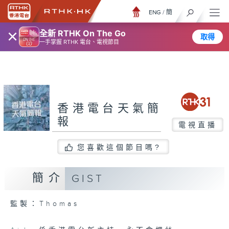
ENG
/
簡
×
全新 RTHK On The Go
取得
一手掌握 RTHK 電台、電視節目
香港電台天氣簡
報
電視直播
您喜歡這個節目嗎?
簡介
GIST
監製：Thomas