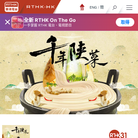
ENG
/
簡
×
全新 RTHK On The Go
取得
一手掌握 RTHK 電台、電視節目