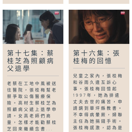
第十七集：蔡
第十六集：張
桂芝為照顧病
桂梅的回憶
父退學
兒童之家內，張桂梅
和谷雨久違互訴心
老蔡在工地中風被送
事。張桂梅回憶起
往醫院，張桂梅幫老
1997年，她為排遣
蔡爭取公傷醫療保
丈夫去世的痛苦，申
險。高材生蔡桂芝為
請調到華坪縣教書。
照顧病父遞上退學申
不幸得病暈厥，婦聯
請。女高老師們商
主任為她捐錢手術。
量，怎樣才能勸蔡桂
張桂梅感激，認為是
芝回來繼續念書...