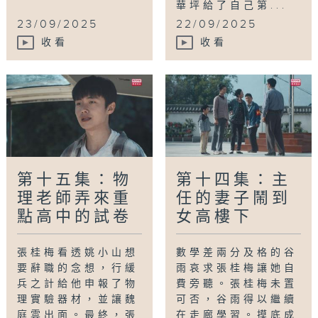
華坪給了自己第...
23/09/2025
22/09/2025
收看
收看
第十五集：物
第十四集：主
理老師弄來重
任的妻子鬧到
點高中的試卷
女高樓下
張桂梅看透姚小山想
數學差兩分及格的谷
要辭職的念想，行緩
雨哀求張桂梅讓她自
兵之計給他申報了物
費旁聽。張桂梅未置
理實驗器材，並讓魏
可否，谷雨得以繼續
庭雲出面。最終，張
在走廊學習。摸底成