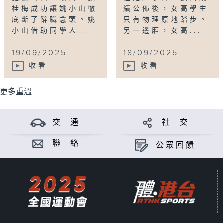
桂梅成功讓姚小山徹
績公佈後，女高學生
底斷了辭職念頭。姚
只有物理原地踏步。
小山借助同學人...
另一邊廂，女高...
19/09/2025
18/09/2025
收看
收看
更多重溫 ...
交 通
社 交
聯 絡
公眾回饋