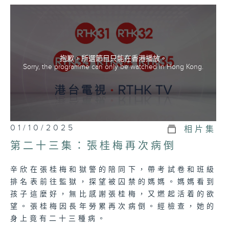
抱歉，所選節目只能在香港播放。
Sorry, the programme can only be watched in Hong Kong.
01/10/2025
相片集
第二十三集：張桂梅再次病倒
辛欣在張桂梅和獄警的陪同下，帶考試卷和班級
排名表前往監獄，探望被囚禁的媽媽。媽媽看到
孩子這麼好，無比感謝張桂梅，又燃起活着的欲
望。張桂梅因長年勞累再次病倒。經檢查，她的
身上竟有二十三種病。