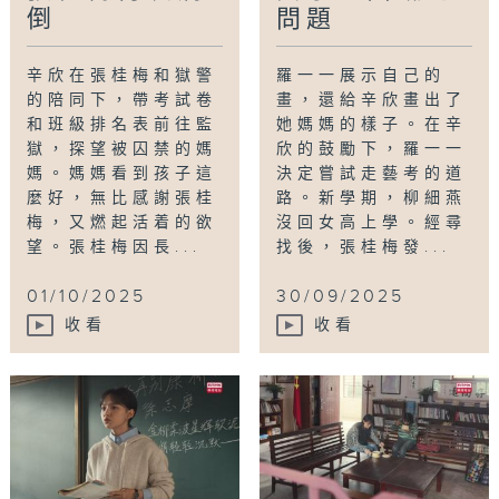
倒
問題
辛欣在張桂梅和獄警
羅一一展示自己的
的陪同下，帶考試卷
畫，還給辛欣畫出了
和班級排名表前往監
她媽媽的樣子。在辛
獄，探望被囚禁的媽
欣的鼓勵下，羅一一
媽。媽媽看到孩子這
決定嘗試走藝考的道
麼好，無比感謝張桂
路。新學期，柳細燕
梅，又燃起活着的欲
沒回女高上學。經尋
望。張桂梅因長...
找後，張桂梅發...
01/10/2025
30/09/2025
收看
收看