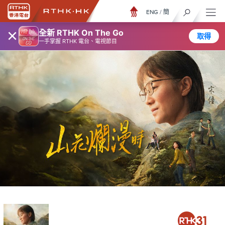
ENG
/
簡
×
全新 RTHK On The Go
取得
一手掌握 RTHK 電台、電視節目