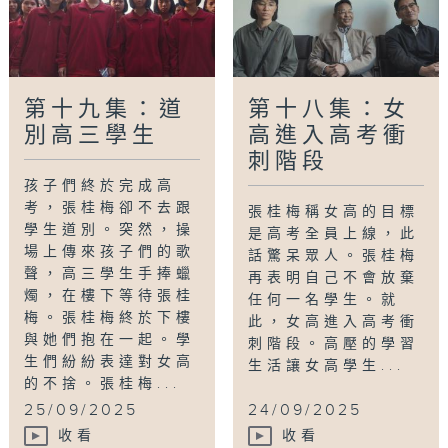
第十九集：道
第十八集：女
別高三學生
高進入高考衝
刺階段
孩子們終於完成高
考，張桂梅卻不去跟
張桂梅稱女高的目標
學生道別。突然，操
是高考全員上線，此
場上傳來孩子們的歌
話驚呆眾人。張桂梅
聲，高三學生手捧蠟
再表明自己不會放棄
燭，在樓下等待張桂
任何一名學生。就
梅。張桂梅終於下樓
此，女高進入高考衝
與她們抱在一起。學
刺階段。高壓的學習
生們紛紛表達對女高
生活讓女高學生...
的不捨。張桂梅...
25/09/2025
24/09/2025
收看
收看