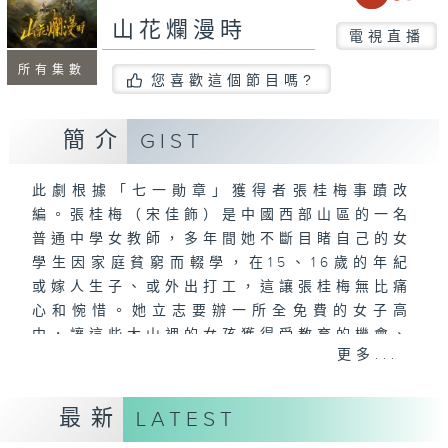
山花爛漫時
電視直播
所有集數
您喜歡這個節目嗎?
簡介
GIST
此劇根據「七一勛章」獲得者張桂梅事蹟改
編。張桂梅（宋佳飾）是中國西部山區的一名
普通中學女教師，多年間她不斷目睹自己的女
學生因家庭貧窮而輟學，在15、16歲的年紀
或嫁人生子、或外出打工，這讓張桂梅無比痛
心和惋惜。她立志要辦一所全免費的女子高
中，讓這些大山裡的女孩獲得受教育的機會、
更多...
能夠考上大學、走出大山，徹底改變命運。
最新
LATEST