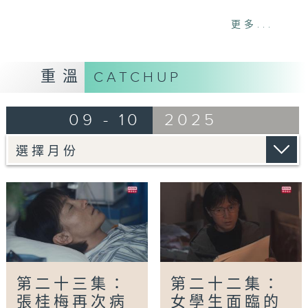
網上重溫至 01/10/2026
更多...
Tag:
山花爛漫時
,
張桂梅
,
七一勛章
,
時代楷模
,
宋佳
重溫
CATCHUP
09 - 10
2025
第二十三集：
第二十二集：
張桂梅再次病
女學生面臨的