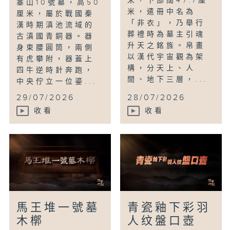
米，下部闊47.7厘
寨山10號墓，高50
米，遣冊中名為
厘米，屬於戰國秦
「非衣」，乃舉行
漢時期滇池流域的
葬禮時為墓主引魂
古滇國青銅器。器
升天之銘旌。帛畫
身束腰圓筒，兩側
以漢代宇宙觀為架
有虎攀附，器蓋上
構，分天上、人
四牛逆時針奔跑，
間、地下三層，...
中央佇立一位鎏...
29/07/2026
28/07/2026
收看
收看
馬王堆一號墓
青瓷釉下彩羽
木槨
人纹盤口壺