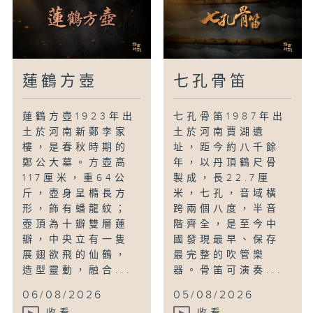
蓮鶴方壺
七孔骨笛
蓮鶴方壺1923年出
七孔骨笛1987年出
土於河南新鄭李家
土於河南賈湖遺
樓，是春秋時期的
址，距今約八千餘
鄭公大墓。方壺高
年，以丹頂鶴尺骨
117厘米，重64公
製成，長22.7厘
斤，壺身呈橢長方
米，七孔，音域橫
形，飾有蟠龍紋；
跨兩個八度，半音
壺頂為十瓣雙層蓮
階齊全，是至今中
瓣，中央立有一隻
國發現最早、保存
展翅欲飛的仙鶴，
最完整的吹管樂
造型靈動，融合...
器。骨笛可演奏...
06/08/2026
05/08/2026
收看
收看