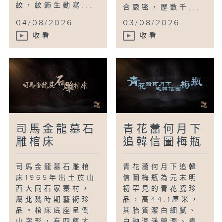
紋，紋飾生動寫...
合嚴密，歷數千...
04/08/2026
03/08/2026
收看
收看
司馬金龍墓石
青花蕭何月下
雕棺床
追韓信圖梅瓶
司馬金龍墓石雕棺
青花蕭何月下追韓
床1965年出土於山
信圖梅瓶為元末明
西大同石家寨村，
初罕見的青花瓷珍
屬北魏時期藝術珍
品，高44.1厘米，
品。棺床底座呈倒
其胎質潔白細膩、
山字形，有四尊大
白釉潔淨瑩潤、青