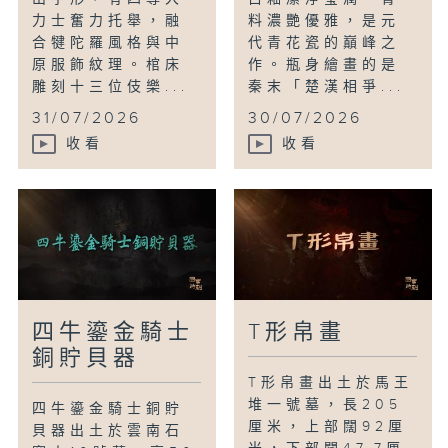
力士奮力托舉，融
料濃艷優雅，是元
合犍陀羅風格與中
代青花瓷的巔峰之
原服飾紋理。棺床
作。瓶身繪畫的是
雕刻十三位伎樂...
秦末「楚漢相爭...
31/07/2026
30/07/2026
收看
收看
四牛鎏金騎士
T形帛畫
銅貯貝器
T形帛畫出土於馬王
堆一號墓，長205
四牛鎏金騎士銅貯
厘米，上部闊92厘
貝器出土於雲南石