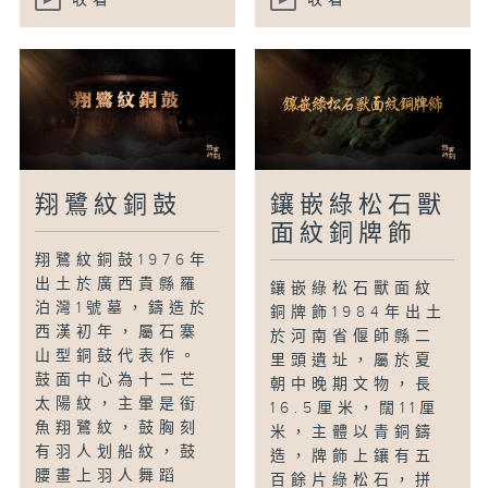
翔鷺紋銅鼓
鑲嵌綠松石獸
面紋銅牌飾
翔鷺紋銅鼓1976年
出土於廣西貴縣羅
鑲嵌綠松石獸面紋
泊灣1號墓，鑄造於
銅牌飾1984年出土
西漢初年，屬石寨
於河南省偃師縣二
山型銅鼓代表作。
里頭遺址，屬於夏
鼓面中心為十二芒
朝中晚期文物，長
太陽紋，主暈是銜
16.5厘米，闊11厘
魚翔鷺紋，鼓胸刻
米，主體以青銅鑄
有羽人划船紋，鼓
造，牌飾上鑲有五
腰畫上羽人舞蹈
百餘片綠松石，拼