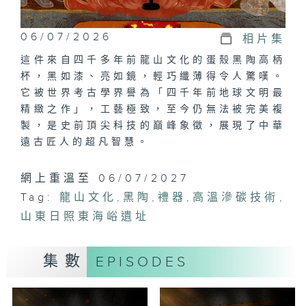
06/07/2026
相片集
這件來自四千多年前龍山文化的蛋殼黑陶高柄
杯，黑如漆、亮如鏡，輕巧纖薄得令人驚嘆。
它被世界考古學界譽為「四千年前地球文明最
精緻之作」，工藝極致，至今仍無法被完美複
製，是史前頂尖科技的巔峰象徵，展現了中華
遠古匠人的超凡智慧。
網上重溫至 06/07/2027
Tag:
龍山文化
,
黑陶
,
禮器
,
高溫滲碳技術
,
山東日照東海峪遺址
集數
EPISODES