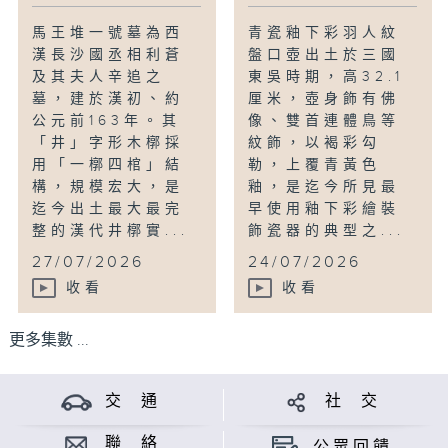
馬王堆一號墓為西
青瓷釉下彩羽人紋
漢長沙國丞相利蒼
盤口壺出土於三國
及其夫人辛追之
東吳時期，高32.1
墓，建於漢初、約
厘米，壺身飾有佛
公元前163年。其
像、雙首連體鳥等
「井」字形木槨採
紋飾，以褐彩勾
用「一槨四棺」結
勒，上覆青黃色
構，規模宏大，是
釉，是迄今所見最
迄今出土最大最完
早使用釉下彩繪裝
整的漢代井槨實...
飾瓷器的典型之...
27/07/2026
24/07/2026
收看
收看
更多集數 ...
交 通
社 交
聯 絡
公眾回饋