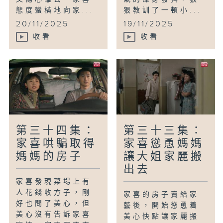
態度蠻橫地向家...
狠教訓了一頓小...
20/11/2025
19/11/2025
收看
收看
第三十四集：
第三十三集：
家喜哄騙取得
家喜慫恿媽媽
媽媽的房子
讓大姐家麗搬
出去
家喜發現菜場上有
人花錢收方子，剛
家喜的房子賣給家
好也問了美心，但
藝後，開始慫恿着
美心沒有告訴家喜
美心快點讓家麗搬