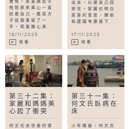
實情。家喜跟宏宇
出去，以便自己回
抱怨原來美心一直
來住。家麗也明白
防着自己，醬菜方
家喜的意思，開始
子這個事留了一
和建國考慮接下...
手。家喜擔心美...
18/11/2025
17/11/2025
收看
收看
第三十二集：
第三十一集：
家麗和媽媽美
何文氏臥病在
心起了衝突
床
何文氏去世後的第
小年婚後，何文氏