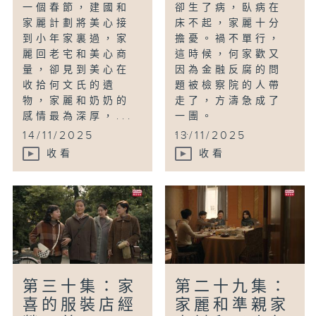
一個春節，建國和
卻生了病，臥病在
家麗計劃將美心接
床不起，家麗十分
到小年家裏過，家
擔憂。禍不單行，
麗回老宅和美心商
這時候，何家歡又
量，卻見到美心在
因為金融反腐的問
收拾何文氏的遺
題被檢察院的人帶
物，家麗和奶奶的
走了，方濤急成了
感情最為深厚，...
一團。
...
14/11/2025
13/11/2025
收看
收看
第三十集：家
第二十九集：
喜的服裝店經
家麗和準親家