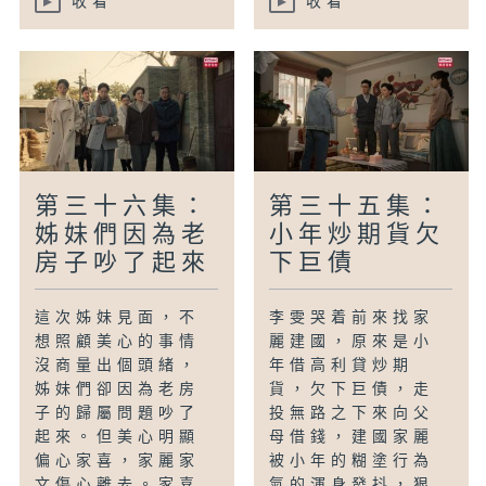
收看
收看
第三十六集：
第三十五集：
姊妹們因為老
小年炒期貨欠
房子吵了起來
下巨債
這次姊妹見面，不
李雯哭着前來找家
想照顧美心的事情
麗建國，原來是小
沒商量出個頭緒，
年借高利貸炒期
姊妹們卻因為老房
貨，欠下巨債，走
子的歸屬問題吵了
投無路之下來向父
起來。但美心明顯
母借錢，建國家麗
偏心家喜，家麗家
被小年的糊塗行為
文傷心離去。家喜
氣的渾身發抖，狠