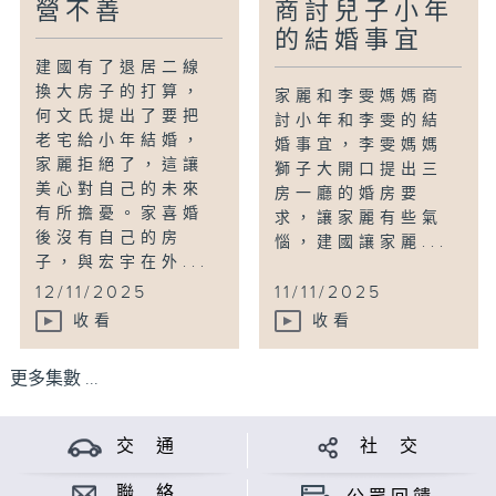
營不善
商討兒子小年
的結婚事宜
建國有了退居二線
換大房子的打算，
家麗和李雯媽媽商
何文氏提出了要把
討小年和李雯的結
老宅給小年結婚，
婚事宜，李雯媽媽
家麗拒絕了，這讓
獅子大開口提出三
美心對自己的未來
房一廳的婚房要
有所擔憂。家喜婚
求，讓家麗有些氣
後沒有自己的房
惱，建國讓家麗...
子，與宏宇在外...
12/11/2025
11/11/2025
收看
收看
更多集數 ...
交 通
社 交
聯 絡