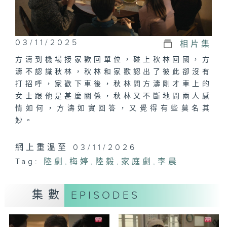
03/11/2025
相片集
方濤到機場接家歡回單位，碰上秋林回國，方
濤不認識秋林，秋林和家歡認出了彼此卻沒有
打招呼，家歡下車後，秋林問方濤剛才車上的
女士跟他是甚麼關係，秋林又不斷地問兩人感
情如何，方濤如實回答，又覺得有些莫名其
妙。
網上重溫至 03/11/2026
Tag:
陸劇
,
梅婷
,
陸毅
,
家庭劇
,
李晨
集數
EPISODES