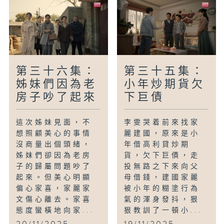
第三十六集：
第三十五集：
姊妹們因為老
小年炒期貨欠
房子吵了起來
下巨債
這次姊妹見面，不
李雯哭着前來找家
想照顧美心的事情
麗建國，原來是小
沒商量出個頭緒，
年借高利貸炒期
姊妹們卻因為老房
貨，欠下巨債，走
子的歸屬問題吵了
投無路之下來向父
起來。但美心明顯
母借錢，建國家麗
偏心家喜，家麗家
被小年的糊塗行為
文傷心離去。家喜
氣的渾身發抖，狠
態度蠻橫地向家...
狠教訓了一頓小...