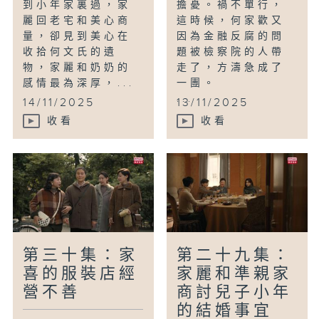
到小年家裏過，家
擔憂。禍不單行，
麗回老宅和美心商
這時候，何家歡又
量，卻見到美心在
因為金融反腐的問
收拾何文氏的遺
題被檢察院的人帶
物，家麗和奶奶的
走了，方濤急成了
感情最為深厚，...
一團。
...
14/11/2025
13/11/2025
收看
收看
第三十集：家
第二十九集：
喜的服裝店經
家麗和準親家
營不善
商討兒子小年
的結婚事宜