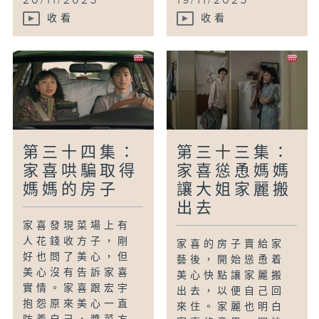
20/11/2025
19/11/2025
收看
收看
第三十四集：
第三十三集：
家喜哄騙取得
家喜慫恿媽媽
媽媽的房子
讓大姐家麗搬
出去
家喜發現菜場上有
人花錢收方子，剛
家喜的房子賣給家
好也問了美心，但
藝後，開始慫恿着
美心沒有告訴家喜
美心快點讓家麗搬
實情。家喜跟宏宇
出去，以便自己回
抱怨原來美心一直
來住。家麗也明白