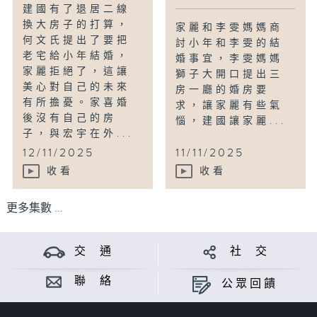
建國有了退居二線
換大房子的打算，
家麗和李雯媽媽商
何文氏提出了要把
討小年和李雯的結
老宅給小年結婚，
婚事宜，李雯媽媽
家麗拒絕了，這讓
獅子大開口提出三
美心對自己的未來
房一廳的婚房要
有所擔憂。家喜婚
求，讓家麗有些氣
後沒有自己的房
惱，建國讓家麗...
子，與宏宇在外...
12/11/2025
11/11/2025
收看
收看
更多集數 ...
交 通
社 交
聯 絡
公眾回饋