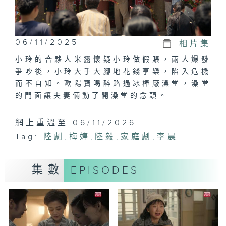
06/11/2025
相片集
小玲的合夥人米露懷疑小玲做假賬，兩人爆發
爭吵後，小玲大手大腳地花錢享樂，陷入危機
而不自知。歐陽寶喝醉路過冰棒廠澡堂，澡堂
的門面讓夫妻倆動了開澡堂的念頭。
網上重溫至 06/11/2026
Tag:
陸劇
,
梅婷
,
陸毅
,
家庭劇
,
李晨
集數
EPISODES