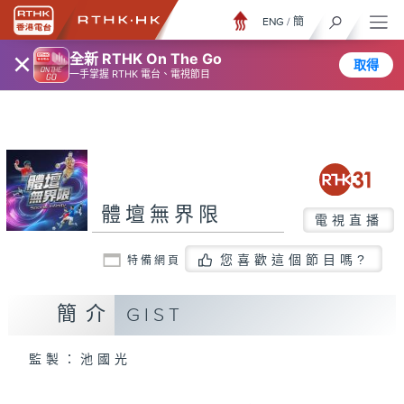
ENG
/
簡
×
全新 RTHK On The Go
取得
一手掌握 RTHK 電台、電視節目
體壇無界限
電視直播
您喜歡這個節目嗎?
特備網頁
簡介
GIST
監製：池國光