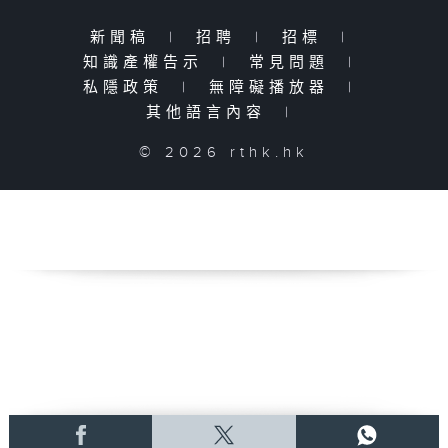
新聞稿
|
招聘
|
招標
|
知識產權告示
|
常見問題
|
私隱政策
|
無障礙播放器
|
其他語言內容
|
© 2026 rthk.hk