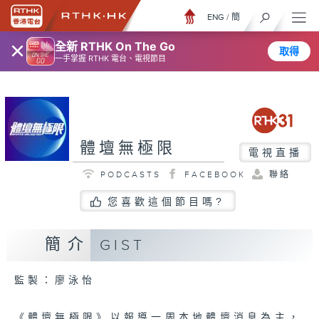
ENG
/
簡
×
全新 RTHK On The Go
取得
一手掌握 RTHK 電台、電視節目
體壇無極限
電視直播
PODCASTS
FACEBOOK
聯絡
您喜歡這個節目嗎?
簡介
GIST
監製：廖泳怡
《體壇無極限》以報導一周本地體壇消息為主，