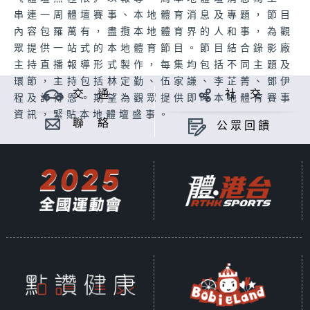
串連一周體壇賽事、本地體育消息及專題，節目
內容包羅萬有，盡攬本地體育界的人和事，為觀
眾提供一站式的本地體育節目。節目結合錄影廠
主持直播報導形式製作，每集均包括不同主題及
環節，主持包括林定勤、伍家謙、李芷菁、鄧伊
交 通
社 交
程及許得恩。期望為觀眾提供即時本地體育賽事
資訊，緊貼本地體壇盛事。
聯 絡
公眾回饋