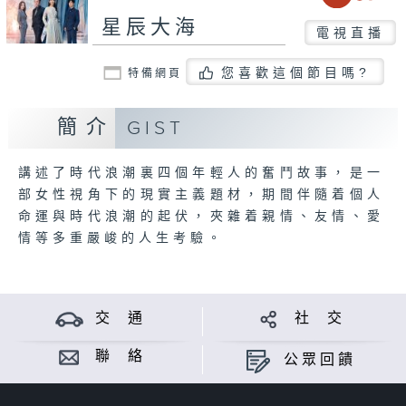
星辰大海
電視直播
您喜歡這個節目嗎?
特備網頁
簡介
GIST
講述了時代浪潮裏四個年輕人的奮鬥故事，是一
部女性視角下的現實主義題材，期間伴隨着個人
命運與時代浪潮的起伏，夾雜着親情、友情、愛
情等多重嚴峻的人生考驗。
交 通
社 交
聯 絡
公眾回饋