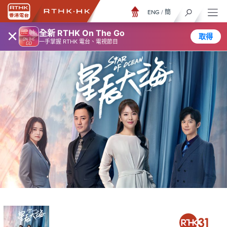
ENG
/
簡
×
全新 RTHK On The Go
取得
一手掌握 RTHK 電台、電視節目