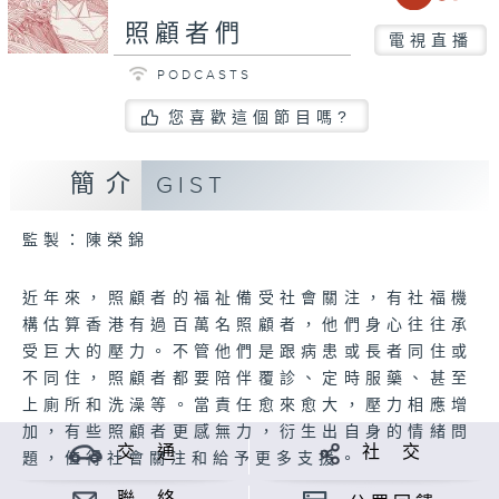
照顧者們
電視直播
PODCASTS
您喜歡這個節目嗎?
簡介
GIST
監製：陳榮錦
近年來，照顧者的福祉備受社會關注，有社福機
構估算香港有過百萬名照顧者，他們身心往往承
受巨大的壓力。不管他們是跟病患或長者同住或
不同住，照顧者都要陪伴覆診、定時服藥、甚至
上廁所和洗澡等。當責任愈來愈大，壓力相應增
加，有些照顧者更感無力，衍生出自身的情緒問
交 通
社 交
題，值得社會關注和給予更多支援。