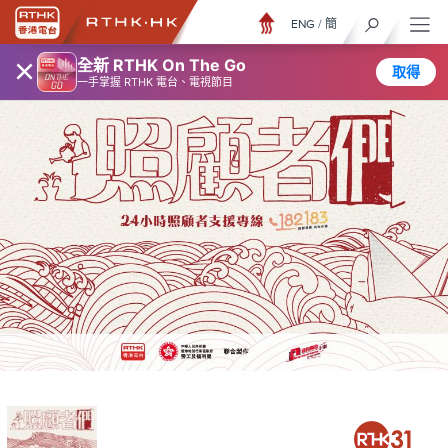
ENG
/
簡
×
全新 RTHK On The Go
取得
一手掌握 RTHK 電台、電視節目