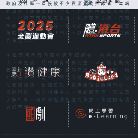
聯 絡
公眾回饋
政府及社區一直投放不少資源援助照顧者，本輯
節目以《照顧者們》命名，在不同照顧者故事當
中，介紹不同服務及支援，包括家務支援、日間
照顧、護理、復康等，讓照顧者不覺孤單，喻意
為照顧者提供一扇「門」，顧人也要顧己，讓他
們看見出路。
本輯節目內容涵蓋各類型照顧者，包括殘疾人
士，罕見病，特殊教育需要兒童，以老護老的長
者，智障人士，重病，長期病患，認知障礙，精
神病患者等。當中，節目亦將介紹不同服務，包
括支援熱線，日間暫託，精神康復者服務中心，
樂齡科技，成人訓練中心，善終服務等，讓公眾
了解社區不同資源能減輕他們負擔，使他們有喘
息的空間。