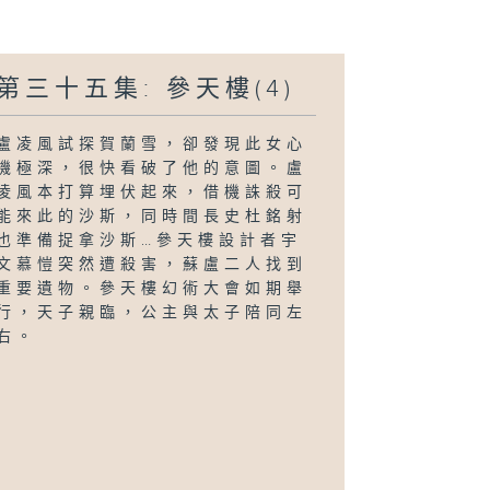
第三十五集: 參天樓(4)
盧凌風試探賀蘭雪，卻發現此女心
機極深，很快看破了他的意圖。盧
凌風本打算埋伏起來，借機誅殺可
能來此的沙斯，同時間長史杜銘射
也準備捉拿沙斯…參天樓設計者宇
文慕愷突然遭殺害，蘇盧二人找到
重要遺物。參天樓幻術大會如期舉
行，天子親臨，公主與太子陪同左
右。