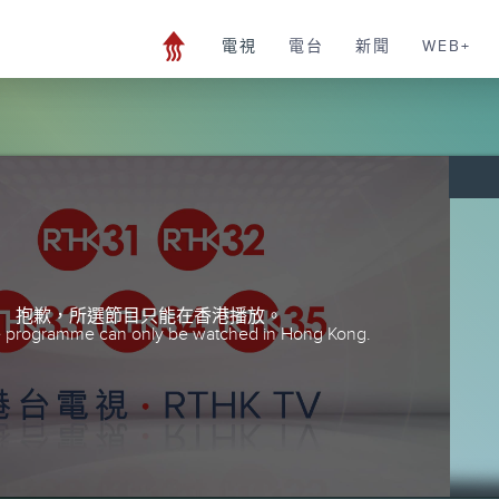
電視
電台
新聞
WEB+
抱歉，所選節目只能在香港播放。
he programme can only be watched in Hong Kong.