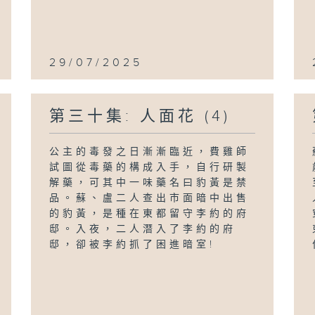
29/07/2025
第三十集: 人面花 (4)
公主的毒發之日漸漸臨近，費雞師
試圖從毒藥的構成入手，自行研製
解藥，可其中一味藥名曰豹黃是禁
品。蘇、盧二人查出市面暗中出售
的豹黃，是種在東都留守李約的府
邸。入夜，二人潛入了李約的府
邸，卻被李約抓了困進暗室!