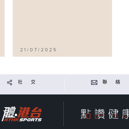
21/07/2025
社 交
聯 絡