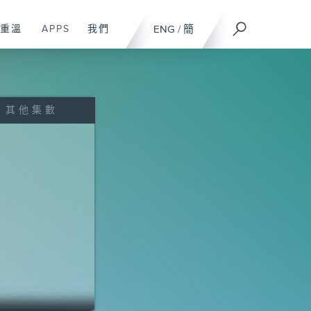
重溫
APPS
我們
ENG
/
簡
其他集數