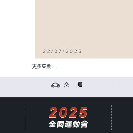
22/07/2025
更多集數 ...
交 通