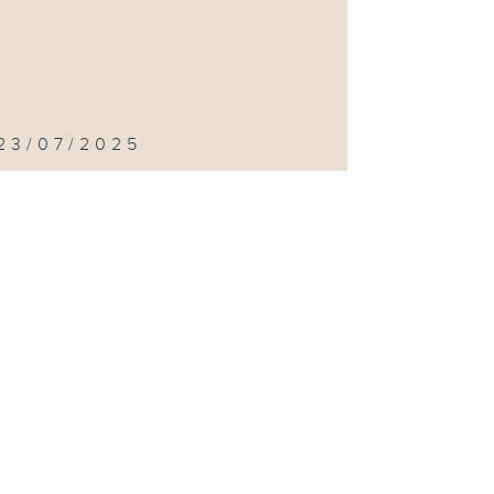
23/07/2025