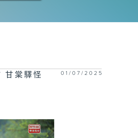
01/07/2025
 / 甘棠驛怪