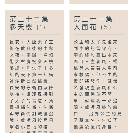
第三十二集:
第三十一集:
參天樓 (1)
人面花 (5)
長安，大唐天子宣
公主和太子先後來
佈在數日後的中秋
到李約的留守府，
之夜，舉辦一場幻
李約終於露出本來
術大會慶祝參天樓
面目。盧凌風、櫻
落成。消失了十多
桃等人帶著人馬前
年的天下第一幻術
來救駕，但公主的
師沙斯公然挑釁，
毒即將發作！蘇無
長安的守衛們嚴陣
名發現盧凌風和公
以待。盧凌風接到
主的關係並不簡
了太子的旨意，負
單。蘇無名一路追
責抓捕沙斯。沙斯
問，盧凌風終於鬆
與守衛們對戰後逃
口…。另外公主約見
脫，盧凌風按照目
了蘇無名，告知了
擊者小乞丐的描
他盧凌風的身世。