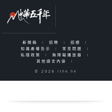
新聞稿
|
招聘
|
招標
|
知識產權告示
|
常見問題
|
私隱政策
|
無障礙播放器
|
其他語言內容
|
© 2026 rthk.hk