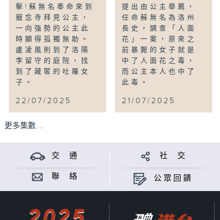
擊!蘇無名奉命來到
提出由公主舉薦，
寵念寺拜見公主，
任命蘇無名為洛州
一向強勢的公主此
長史，調查「人面
時顯得孤獨無助。
花」一案，原來之
盧凌風則到了洛陽
前暴斃的女子就是
李留守的庭院，找
中了人面花之毒，
到了藏匿的吐羅女
而公主本人也中了
子。
此毒。
22/07/2025
21/07/2025
更多集數 ...
交 通
社 交
聯 絡
公眾回饋