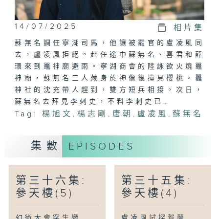
14/07/2025
相片集
蘇無名調任寧湖司馬，他讓被罷官的盧凌風同
去，盧凌風拒絕。赴任途中蘇無名、喜君和薛
環來到鼉神廟避雨。寧湖商會的陸詠欲火燒鼉
神廟，蘇無名三人藏身於神像後撞見櫻桃。鼉
神社的沈充帶人趕到，雙方短兵相接。次日，
蘇無名去拜見李刺史，不料李刺史已…
Tag:
楊旭文
,
楊志剛
,
唐朝
,
盧凌風
,
蘇無名
集數
EPISODES
第三十六集:
第三十五集:
參天樓(5)
參天樓(4)
幻術大會突生變
盧凌風試探賀蘭