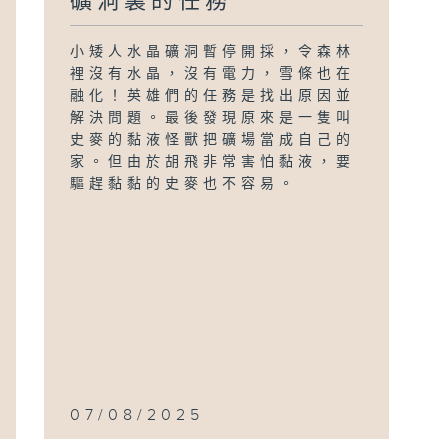
礦洞裏的任務
小矮人水晶礦洞暫停開採，令森林
裡沒有水晶，沒有電力，雪條也在
融化！英雄們的任務是找出原因並
解決問題。最後發現原來是一隻叫
史麥的黏液怪獸把礦場當成自己的
家。但由於胡飛非常害怕黏液，要
驅趕黏黏的史麥也不容易。
07/08/2025