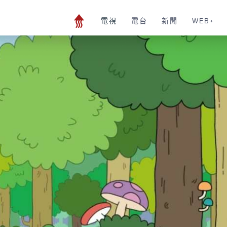
電視
電台
新聞
WEB+