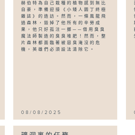
赫伯特為自己栽種的植物感到無比
自豪，準備迎接《小矮人園丁終極
雜誌》的造訪。然而，一條風龍飛
過森林，毀掉了他所有的辛勞成
果，他只好孤注一擲——借用臭臭
魔法師製造的臭臭堆肥！然而，整
片森林都面臨著被惡臭淹沒的危
機，英雄們必須設法清除它。
08/08/2025