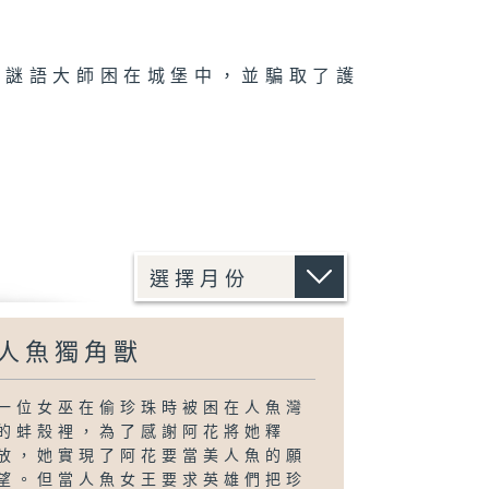
被謎語大師困在城堡中，並騙取了護
人魚獨角獸
一位女巫在偷珍珠時被困在人魚灣
的蚌殼裡，為了感謝阿花將她釋
放，她實現了阿花要當美人魚的願
望。但當人魚女王要求英雄們把珍