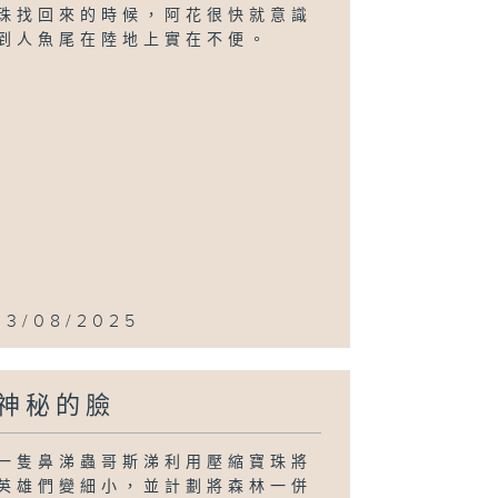
珠找回來的時候，阿花很快就意識
到人魚尾在陸地上實在不便。
13/08/2025
神秘的臉
一隻鼻涕蟲哥斯涕利用壓縮寶珠將
英雄們變細小，並計劃將森林一併