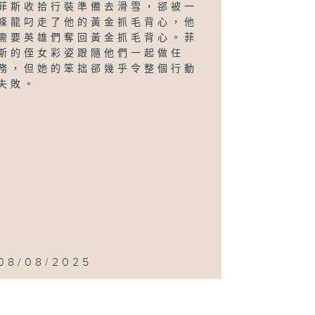
菲斯收拾行裝準備去滑雪，郤被一
條龍叼走了他的黃金抓毛背心，他
需要英雄們奪回黃金抓毛背心。菲
斯的侄女彩姿跟隨他們一起做任
務，但她的笨拙郤幾乎令整個行動
失敗。
08/08/2025