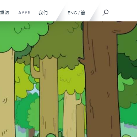
重溫
APPS
我們
ENG
/
簡