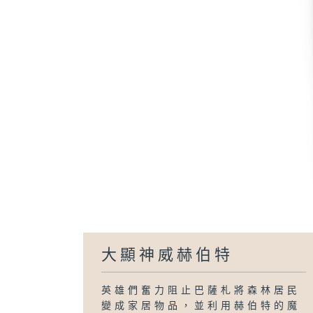
大顯神威赫伯特
英雄們奮力阻止巴薩札將森林居民
變成家居物品，並利用赫伯特的魔