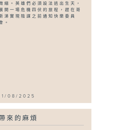
微縮。英雄們必須設法逃出生天，
展開一場危機四伏的旅程，趕在哥
斯涕實現陰謀之前通知快樂委員
會。
11/08/2025
帶來的麻煩