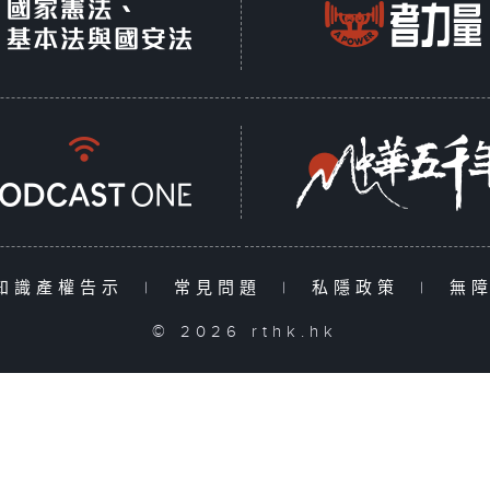
知識產權告示
|
常見問題
|
私隱政策
|
無
© 2026 rthk.hk