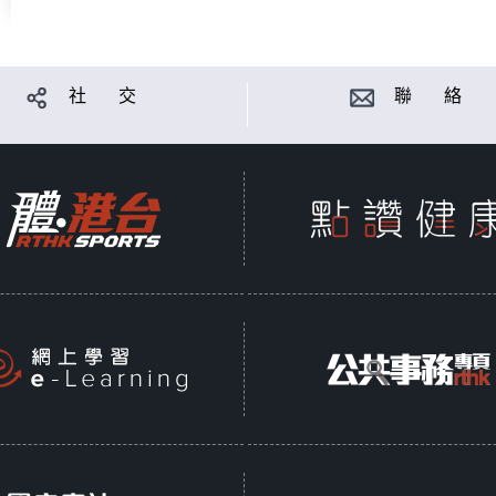
社 交
聯 絡