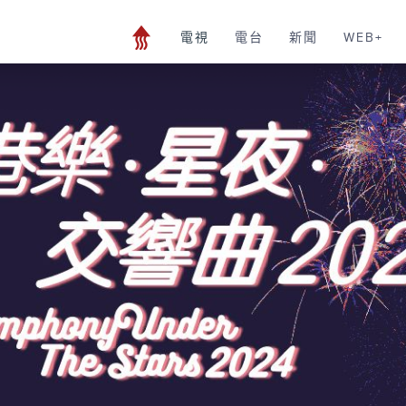
電視
電台
新聞
WEB+