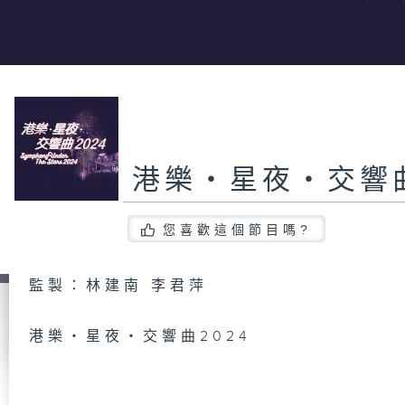
港樂・星夜・交響曲
您喜歡這個節目嗎?
監製：林建南 李君萍
港樂・星夜・交響曲2024