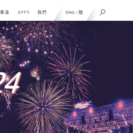
重溫
APPS
我們
ENG
/
簡