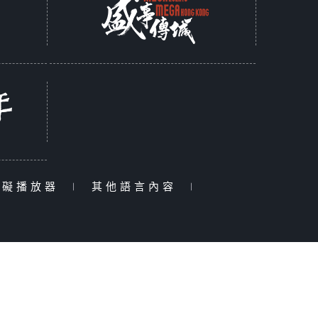
障礙播放器
|
其他語言內容
|