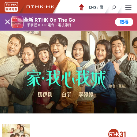
ENG
/
簡
×
全新 RTHK On The Go
取得
一手掌握 RTHK 電台、電視節目