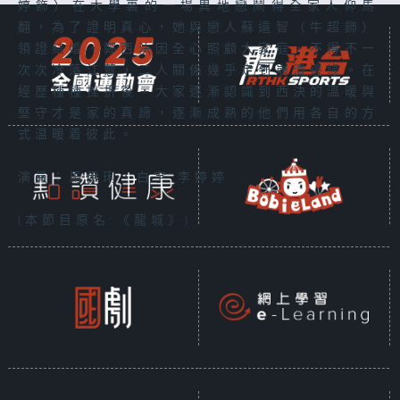
婷飾）在大學裏的一場異地戀鬧得全家人仰馬
翻，為了證明真心，她與戀人蘇遠智（牛超飾）
領證結婚。鄭西決因全心照顧大家庭，不得不一
次次冷落江薏，二人關係幾乎走到崩潰邊緣。在
經歷種種挫折後，大家逐漸認識到西決的溫暖與
堅守才是家的真諦，逐漸成熟的他們用各自的方
式温暖着彼此。
演員：馬伊琍，白宇,李婷婷
(本節目原名:《龍城》)