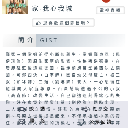
家·我心我城
電視直播
您喜歡這個節目嗎?
簡介
GIST
鄭家三個堂姐弟從小勝似親生，堂姐鄭東霓（馬
伊琍飾）因原生家庭的影響，性格叛逆張揚，在
屢屢碰壁後遠嫁徳國，臨走前想带堂弟西決去德
國，可鄭西決（白宇飾）因自幼父母雙亡，被三
叔（節冰飾）三嬸（劉琳飾）養大，一心想留在
龍城向大家庭報恩。西決幫助遭遇不公的小叔
（高鑫飾）改變生活，自己卻遭遇刻骨銘心的失
戀，好在東霓的閨蜜江薏（劉陸飾）適時出現，
交 通
社 交
二人逐漸建立感情。好強的東霓在經歷父親病
倒、母親去世後成長起來，不僅承擔起小家的責
聯 絡
公眾回饋
任，更成為大家庭的頂樑柱。堂妹鄭南音（李婷