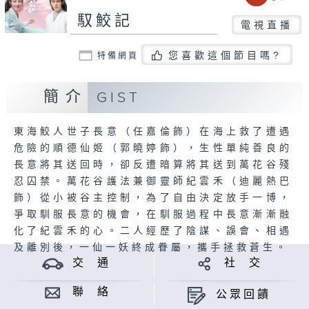
馭鮫記
電視直播
您喜歡這個節目嗎?
特備網頁
簡介
GIST
東海鮫人世子長意（任嘉倫飾）在海上救了遭遇
危險的順德仙姬（郭曉婷飾），生性單純善良的
長意將其送回時，卻反遭暗算將其送到萬花谷殘
忍囚禁。萬花谷護法兼御靈師紀雲禾（迪麗熱巴
飾）從小被谷主控制，為了自由決定放手一博，
爭取馴服長意的機會，在馴服過程中長意漸漸融
化了紀雲禾的心。二人經歷了陰謀、誤會、相遇
及離別後，一仙一妖終成眷屬，攜手拯救蒼生。
交 通
社 交
聯 絡
公眾回饋