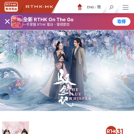
ENG
/
簡
×
全新 RTHK On The Go
取得
一手掌握 RTHK 電台、電視節目