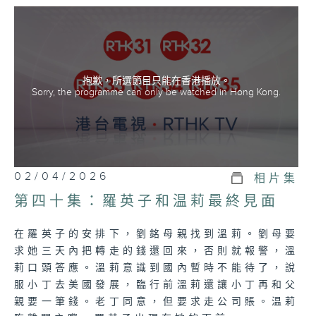
主演:熱依扎、王陽、啜妮、沈羽潔、李煜、
馮暉
(粵語及普通話雙語播放)
抱歉，所選節目只能在香港播放。
Sorry, the programme can only be watched in Hong Kong.
02/04/2026
相片集
第四十集：羅英子和温莉最終見面
在羅英子的安排下，劉銘母親找到溫莉。劉母要
求她三天內把轉走的錢還回來，否則就報警，溫
莉口頭答應。溫莉意識到國內暫時不能待了，說
服小丁去美國發展，臨行前溫莉還讓小丁再和父
親要一筆錢。老丁同意，但要求走公司賬。温莉