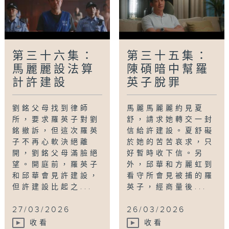
第三十六集：
第三十五集：
馬麗麗設法算
陳碩暗中幫羅
計許建設
英子脫罪
劉銘父母找到律師
馬麗馬麗麗約見夏
所，要求羅英子對劉
舒，請求她轉交一封
銘撤訴，但這次羅英
信給許建設。夏舒礙
子不再心軟決絕離
於她的苦苦哀求，只
開，劉銘父母滿臉絕
好暫時收下信。另
望。開庭前，羅英子
外，邱華和方麗虹到
和邱華會見許建設，
看守所會見被捕的羅
但許建設比起之...
英子，經商量後...
27/03/2026
26/03/2026
收看
收看