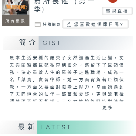
無所畏懼 (第一
季)
電視直播
所有集數
您喜歡這個節目嗎?
特備網頁
簡介
GIST
原本生活安穩的羅英子突然遭遇生活巨變，丈
夫與閨蜜攜巨額私奔到國外，還留下了巨額債
務。決心重啟人生的羅英子走進職場，成為一
名「菜鳥」實習律師。她一方面背負著巨額債
款，一方面又要面對職場上壓力，幸而她遇到
了志同道合的伙伴－邱華和夏舒，更與流氓律
師陳碩不打不相識。三名女性始終堅持對法律
更多...
的信仰，堅持伸張正義，透過一起起案件見證
了人性百態和社會冷暖。
最新
LATEST