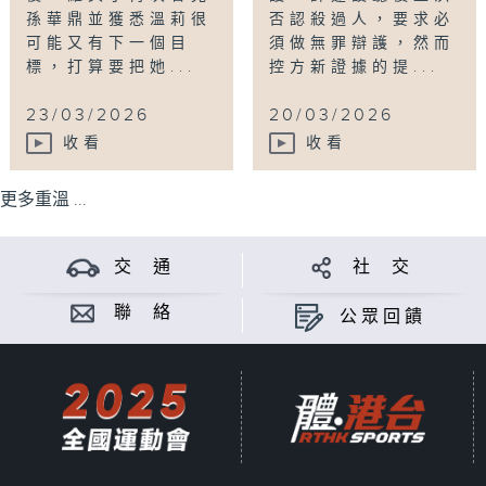
孫華鼎並獲悉溫莉很
否認殺過人，要求必
可能又有下一個目
須做無罪辯護，然而
標，打算要把她...
控方新證據的提...
23/03/2026
20/03/2026
收看
收看
更多重溫 ...
交 通
社 交
聯 絡
公眾回饋