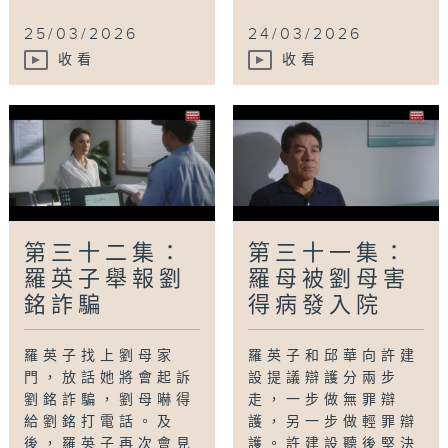
25/03/2026
24/03/2026
收看
收看
第三十二集：
第三十一集：
羅英子舉報劉
羅母被劉母害
銘詐騙
得病發入院
羅英子找上劉母家
羅英子和邱華向許建
門，放話她將會起訴
設提議辯護分兩步
劉銘詐騙，劉母嚇得
走，一步做無罪辯
給劉銘打電話。及
護，另一步做輕罪辯
後，羅英子再次會見
護。許建設聽後堅決