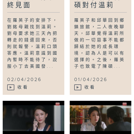
終見面
碩對付温莉
在羅英子的安排下，
羅英子和邱華回到鄉
劉銘母親找到溫莉。
鎮旅館，二人夜晚聊
劉母要求她三天內把
天，邱華覺得溫莉所
轉走的錢還回來，否
做的一切惡事不能都
則就報警，溫莉口頭
歸結於她的成長環
答應。溫莉意識到國
境，認為人是可以有
內暫時不能待了，說
選擇的。之後，羅英
服小丁去美國發...
子也致電了陳碩...
02/04/2026
01/04/2026
收看
收看