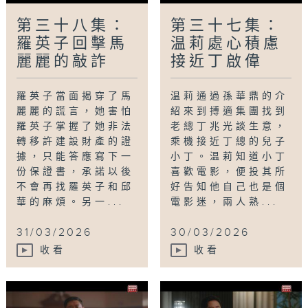
第三十八集：
第三十七集：
羅英子回擊馬
温莉處心積慮
麗麗的敲詐
接近丁啟偉
羅英子當面揭穿了馬
温莉通過孫華鼎的介
麗麗的謊言，她害怕
紹來到搏適集團找到
羅英子掌握了她非法
老總丁兆光談生意，
轉移許建設財產的證
乘機接近丁總的兒子
據，只能答應寫下一
小丁。温莉知道小丁
份保證書，承諾以後
喜歡電影，便投其所
不會再找羅英子和邱
好告知他自己也是個
華的麻煩。另一...
電影迷，兩人熟...
31/03/2026
30/03/2026
收看
收看