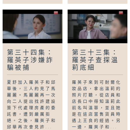
第三十四集：
第三十三集：
羅英子涉嫌詐
羅英子查探温
騙被捕
莉底細
夏舒加入羅英子和邱
羅英子來到可耐爾化
華後，三人約見了馬
妝品店，拿出溫莉的
麗麗。馬麗麗再一次
照片打聽，從店員和
向二人提出找許建設
店長口中得知溫莉此
簽下代處理房產的委
前名叫溫蓉，並且她
託書，遭到嚴厲拒
是在這店當售貨員時
絕。之後，羅英子和
遇上王良的經過。另
邱華再次會見許...
一邊，羅英子和...