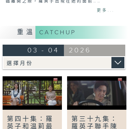
臨離開之際，羅英子出現在她的面前……
更多...
網上重溫至 02/04/2027
Tag:
律政劇
,
熱依扎
,
王陽
,
啜妮
,
沈羽潔
,
陸劇
重溫
CATCHUP
03 - 04
2026
第四十集：羅
第三十九集：
英子和温莉最
羅英子聯手陳