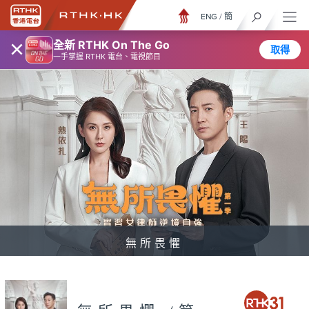
ENG
/
簡
×
全新 RTHK On The Go
取得
一手掌握 RTHK 電台、電視節目
無所畏懼