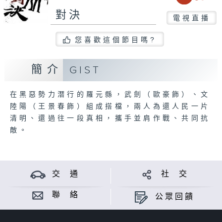
對決
電視直播
您喜歡這個節目嗎?
簡介
GIST
在黑惡勢力潛行的羅元縣，武劍（歐豪飾）、文
陸陽（王景春飾）組成搭檔，兩人為還人民一片
清明、還過往一段真相，攜手並肩作戰、共同抗
敵。
交 通
社 交
聯 絡
公眾回饋