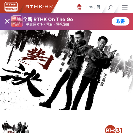
ENG
/
簡
×
全新 RTHK On The Go
取得
一手掌握 RTHK 電台、電視節目