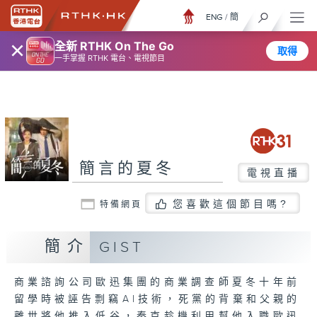
ENG
/
簡
×
全新 RTHK On The Go
取得
一手掌握 RTHK 電台、電視節目
簡言的夏冬
電視直播
您喜歡這個節目嗎?
特備網頁
簡介
GIST
商業諮詢公司歐迅集團的商業調查師夏冬十年前
留學時被誣告剽竊AI技術，死黨的背棄和父親的
離世將他推入低谷，秦克趁機利用幫他入職歐迅