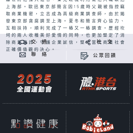
上海部。歐迅東京部簡言因15歲時父親被指控竊
取商業機密，立志成為高級商業調查師，由於揭
發東京部貪腐調至上海。夏冬和簡言齊心協力、
互相扶持，順利完成了一樁又一樁調查。歷經坎
坷的兩人收穫美好愛情的同時，也更加堅定了消
交 通
社 交
除商業欺詐，守護企業誠信，堅守當代商業社會
正確價值觀的決心。
聯 絡
公眾回饋