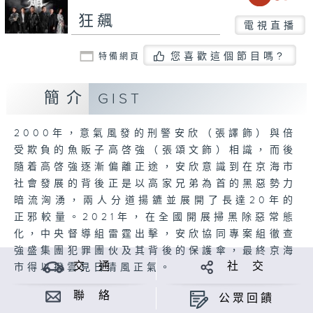
狂飆
電視直播
您喜歡這個節目嗎?
特備網頁
簡介
GIST
2000年，意氣風發的刑警安欣（張譯飾）與倍
受欺負的魚販子高啓強（張頌文飾）相識，而後
隨着高啓強逐漸偏離正途，安欣意識到在京海市
社會發展的背後正是以高家兄弟為首的黑惡勢力
暗流洶湧，兩人分道揚鑣並展開了長達20年的
正邪較量。2021年，在全國開展掃黑除惡常態
化，中央督導組雷霆出擊，安欣協同專案組徹查
強盛集團犯罪團伙及其背後的保護傘，最終京海
交 通
社 交
市得以撥雲見日清風正氣。
聯 絡
公眾回饋