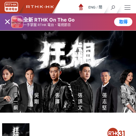
ENG
/
簡
×
全新 RTHK On The Go
取得
一手掌握 RTHK 電台、電視節目