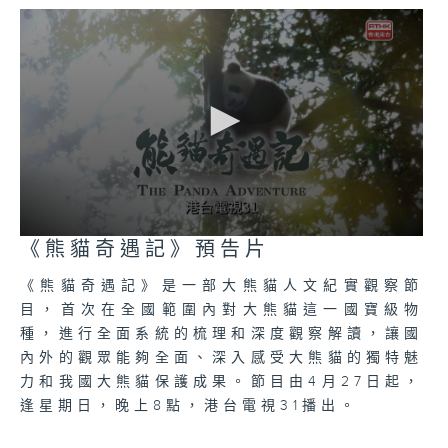
comprehensive approach and
conducting an in-depth
observation of the panda. This
program allows audience intensely
experience the unique charm of
the panda.
0
《熊貓奇遇記》預告片
seconds
of
《熊貓奇遇記》是一部大熊貓人文紀實觀察節
0
seconds
目，首次在全國範圍內對大熊貓這一國寶級物
種，進行全面系統的梳理和深度觀察解讀，讓國
內外的觀眾能夠全面、深入感受大熊貓的獨特魅
力和我國大熊貓保護成果。節目由4月27日起，
逢星期日，晚上8點，港台電視31播出。