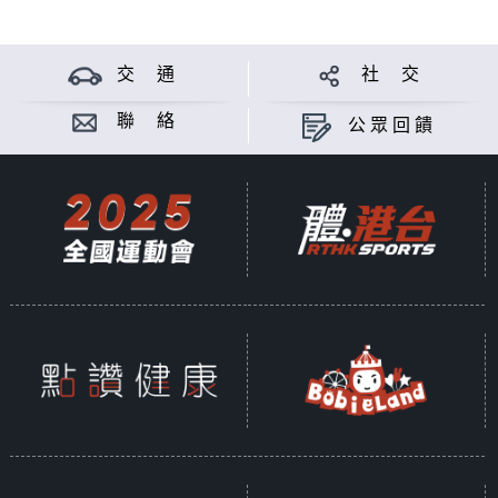
交 通
社 交
聯 絡
公眾回饋