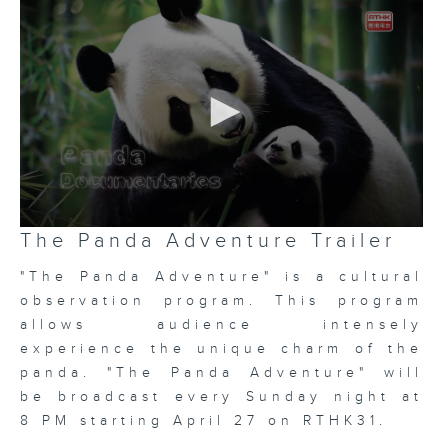
0
The Panda Adventure Trailer
seconds
of
"The Panda Adventure" is a cultural
0
seconds
observation program. This program
allows audience intensely
experience the unique charm of the
panda. "The Panda Adventure" will
be broadcast every Sunday night at
8 PM starting April 27 on RTHK31.