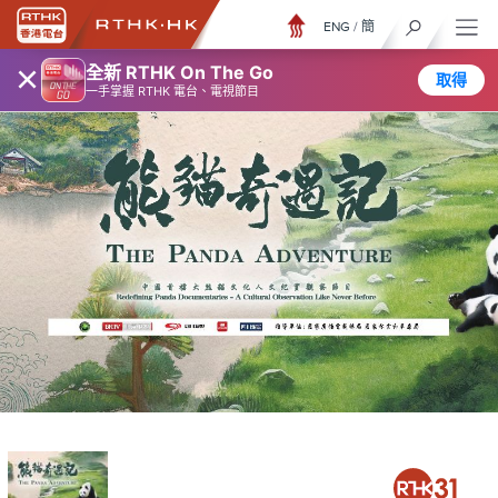
ENG
/
簡
×
全新 RTHK On The Go
取得
一手掌握 RTHK 電台、電視節目