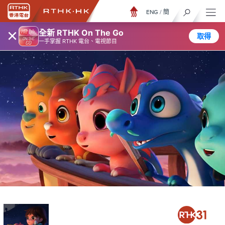
ENG
/
簡
×
全新 RTHK On The Go
取得
一手掌握 RTHK 電台、電視節目