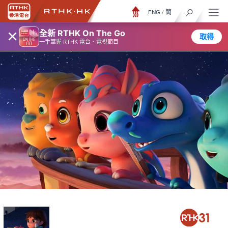
ENG
/
簡
×
全新 RTHK On The Go
取得
一手掌握 RTHK 電台、電視節目