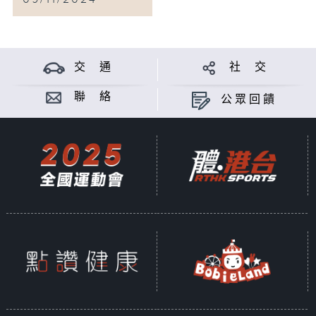
交 通
社 交
聯 絡
公眾回饋