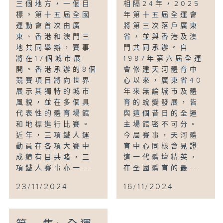
三個地方，一個目
相隔24年，2025
標。第十五屆全國
年第十五屆全運會
運動會首次由廣
將第三次落戶廣東
東、香港和澳門三
省，並與香港及澳
地共同舉辦，賽事
門共同承辦。自
將在17個城市展
1987年第六屆全運
開。香港承辦的8個
會修建天河體育中
競賽項目將向世界
心以來，廣東省40
展示其獨特的城市
年來無論城市及體
風貌，並在多個具
育的蛻變發展，皆
代表性的體育場館
與這個昔日的全運
和地標進行比賽。
主場館密不可分。
近年，三項鐵人運
今屆賽事，天河體
動員在各項大賽中
育中心同樣會見證
成績有目共睹，三
這一代體壇精英，
項鐵人賽事亦一...
在全國體育的最...
23/11/2024
16/11/2024