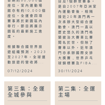
容納約50,000個
舞蹈。
目及1個群眾賽事，
座位，室內運動場
是自2007年亞洲室
館亦有約10,000個
行政長官李家超表示，四年一度的全運會是
內運動會後，相隔
座位。全運會四項
接近20年澳門再一
國家最高水平和規模最大的綜合性運動會，
賽事將於新園區內
次承辦大型綜合運
明年舉行的十五運會和殘特奧會將由粵港澳
舉行，節目將展示
動會。澳門一直以
三地共同承辦，是讓香港展現舉辦大型體育
園區的最新施工進
歷史悠久的澳門格
活動實力的絕佳機會；這不但符合《粵港澳
度。
蘭披治大賽車比賽
大灣區發展規劃綱要》構築休閒灣區和塑造
聞名於世，但除了
健康灣區的目標，更為加強推動粵港澳大灣
根據聯合國世界旅
賽車以外，近年澳
區體育合作提供了寶貴機會。
遊組織預測，2023
門亦承辦國際女排
至2027年，全球運
大獎賽﹑世界乒乓
動旅遊的營收將...
球錦標賽及FIBA...
07/12/2024
30/11/2024
第三集：全運
第二集：全運
全城參與
主場