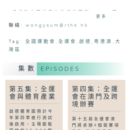
根據聯合國世界旅遊組織預測，2023至
更多...
2027年，全球運動旅遊的營收將增長至
聯絡:
wongysum@rthk.hk
5600億美元，是未來旅遊經濟發展的重要
引擎。香港浸會大學體育、運動及健康學系
副系主任及教授劉永松認為，香港非常有潛
Tag:
全國運動會
,
全運會
,
啟德
,
粵港澳
,
大
力發展運動旅遊，本港有很好的國際運動賽
灣區
事基礎，例如香港馬拉松、國際七人欖球
賽、高爾夫球公開賽、國際龍舟邀請賽、維
集數
EPISODES
港渡海泳等。教授表示要搞好國際體育盛
事，就要形成具體的產業鏈，包括教育、培
養、基建等基礎建設，更要做好相關的研究
第五集：全運
第四集：全運
數據，及進一步普及公眾參予。
會與體育產業
會在澳門及跨
而殘特奧會方面，為期八日的賽事中，香港
境辦賽
將承辦四個競賽項目，分別是殘奧項目硬地
啟德體育園預計今
滾球、輪椅擊劍、乒乓球（TT11組）和特
年第四季進行測試
第十五屆全運會澳
奧項目乒乓球；以及一個大眾項目──輪椅
後啟用，主場館能
門將承辦4個競賽項