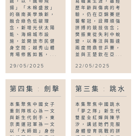
館，以「飄帶飛
寫職業生涯，雖經
揚」「木棉盛放」
歷年齡與傷病的考
的嶺南美學煥新，
驗，仍在亞錦賽逆
融合綠色低碳理
襲奪冠，詮釋頑強
念，新增光伏太陽
拼搏的競技信念；
能、海綿城市設
樊振東從失利中蛻
施，並開放市民健
變，以專注與豁達
身空間；越秀山體
兩度問鼎世乒賽，
育場修舊如舊，...
並與王楚欽在亞...
29/05/2025
22/05/2025
第四集 : 劍擊
第三集 : 跳水
本集聚焦中國女子
本集聚焦中國跳水
重劍隊核心孫一文
「夢之隊」新生代
與新生代劍手。東
雙星全紅嬋與陳芋
京奧運冠軍孫一文
汐，講述她們克服
以「大師姐」身份
身體發育挑戰的拼