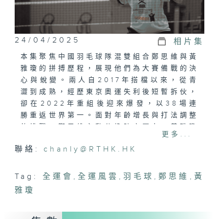
24/04/2025
相片集
本集聚焦中國羽毛球隊混雙組合鄭思維與黃
雅瓊的拼搏歷程，展現他們為大賽備戰的決
心與蛻變。兩人自2017年搭檔以來，從青
澀到成熟，經歷東京奧運失利後短暫拆伙，
卻在2022年重組後迎來爆發，以38場連
勝重返世界第一。面對年齡增長與打法調整
的挑戰，鄭思維主動分擔防守壓力，黃雅瓊
更多...
突破網前局限，在教練團隊的指導下反復打
聯絡:
chanly@RTHK.HK
磨技術細節。節目中，傷病與磨合的困境貫
穿始終：黃雅瓊帶傷堅持訓練，鄭思維借助
科技設備優化體能訓練，兩人通過坦誠溝通
Tag:
全運會
,
全運風雲
,
羽毛球
,
鄭思維
,
黃
化解分歧，展現了默契與信任的昇華。家庭
雅瓊
的支持也成為他們的動力源泉——亞錦賽期
間親人到場助陣，短暫團聚的溫情為高強度