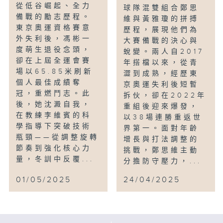
從低谷崛起、全力
球隊混雙組合鄭思
備戰的勵志歷程。
維與黃雅瓊的拼搏
東京奧運資格賽意
歷程，展現他們為
外失利後，馮彬一
大賽備戰的決心與
度萌生退役念頭，
蛻變。兩人自2017
卻在上屆全運會賽
年搭檔以來，從青
場以65.85米刷新
澀到成熟，經歷東
個人最佳成績奪
京奧運失利後短暫
冠，重燃鬥志。此
拆伙，卻在2022年
後，她沈澱自我，
重組後迎來爆發，
在教練李維賓的科
以38場連勝重返世
學指導下突破技術
界第一。面對年齡
瓶頸——從調整旋轉
增長與打法調整的
節奏到強化核心力
挑戰，鄭思維主動
量，冬訓中反覆...
分擔防守壓力，...
01/05/2025
24/04/2025