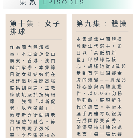
集數
EPISODES
備戰注入力量。全運會臨近，羽毛球運動員
以全新姿態直面挑戰，誓言在賽場上延續連
勝勢頭。
第十集 : 女子
第九集 : 體操
排球
本集聚焦中國體操
隊新生代選手，節
作為國內體壇盛
目以「高低槓新
事，本屆全運會由
星」邱祺緣為核
廣東、香港、澳門
心，講述她從8歲起
聯合承辦，本集節
步到首奪世錦賽金
目從女排姑娘們在
牌的蛻變——憑藉冷
福建漳州展開高強
靜心態與高難度動
度集訓開篇，主教
作，以0.067分險
練蔡斌嚴抓技術細
勝強敵，展現新生
節，強調「以新促
代的鋒芒。平衡木
老，以老帶新」，
選手周雅琴以銀牌
激發新秀衝勁與老
完成國際賽首秀，
將經驗的融合。節
帶傷堅持訓練的她
目中展現了張常
坦言「每一場比賽
寧、李盈瑩等核心