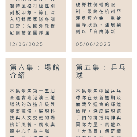
破脊柱側彎的限
獨特風格打破性別
制，最終在杭州亞
刻板印象。節目深
運勇奪六金，重拾
入記錄國家隊冬訓
巔峰狀態。潘展樂
日常：法國外教穆
則以「自由泳新...
尼爾帶領團隊強...
12/06/2025
05/06/2025
第六集 : 場館
第五集 : 乒乓
介紹
球
本集聚焦第十五屆
本集聚焦中國乒乓
全運會粵港澳三地
球隊在最新週期及
場館的改造升級與
備戰全運會的輝煌
賽事籌備，展現科
徵程，深度展現選
技與人文交融的場
手們的拼搏精神與
館新風貌。廣東奧
團隊力量。馬龍以
體中心作為主場
「大滿貫」傳奇續