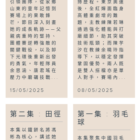
引領團隊，從家鄉
搏歷程。東京奧運
山東的童年記憶到
後，全紅嬋面臨身
賽場上的果敢鋒
高體重劇增的難
芒，節目深入刻畫
題，主教練陳若琳
她的成長軌跡——父
通過強化體能與打
親病重時的堅持、
磨細節，助其突破
團體賽逆轉強敵的
技術瓶頸；而陳芋
關鍵戰役，以及卸
汐在教練余曉玲指
下光環後重新出發
導下，以穩定發揮
的勇氣。年輕隊員
鞏固優勢。兩人既
余思涵、唐君瑤在
是雙人搭檔亦是單
壓力中磨礪技戰...
人對手，賽場內...
15/05/2025
08/05/2025
第二集 : 田徑
第一集 : 羽毛
球
本集以鐵餅名將馮
彬為核心，講述她
本集聚焦中國羽毛