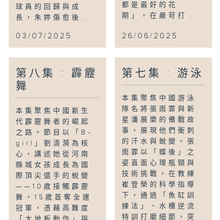
都是最好的花
球員的回歸與成
期」，在嚴苛打...
長，朱婷傷愈後...
03/07/2025
26/06/2025
第八集 : 霹靂
第七集 : 游泳
舞
本集聚焦中國游泳
隊名將張雨霏與新
本集聚焦中國新生
星潘展樂的備戰故
代霹靂舞者的崛起
事，展現他們衝刺
之路。節目以「B-
的汗水與蛻變。張
girl」劉清漪為核
雨霏以「蝶後」之
心，講述她從河南
姿直面心理瓶頸與
縣城女孩成長為國
技術挑戰，在教練
際頂尖選手的蛻變
崔登榮的科學指導
——10歲接觸霹靂
下，通過「魚缸訓
舞，15歲首奪全運
練法」、水槽逆流
冠軍，憑藉高難度
特訓打磨細節，突
「大地板動作」與