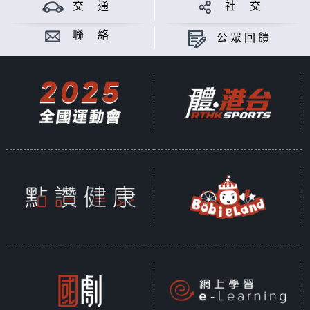
交 通
社 交
聯 絡
公眾回饋