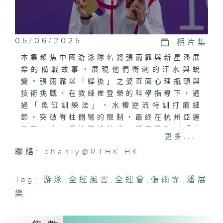
05/06/2025
相片集
本集聚焦中國游泳隊名將張雨霏與新星潘展
樂的備戰故事，展現他們衝刺的汗水與蛻
變。張雨霏以「蝶後」之姿直面心理瓶頸與
技術挑戰，在教練崔登榮的科學指導下，通
過「魚缸訓練法」、水槽逆流特訓打磨細
節，突破脊柱側彎的限制，最終在杭州亞運
勇奪六金，重拾巔峰狀態。潘展樂則以「自
更多...
由泳新星」身份嶄露鋒芒，在教練鄭坤良的
聯絡:
chanly@RTHK.HK
調教下強化技術穩定性，三度游進47秒大
關，刷新亞洲紀錄，展現新生代的爆發力。
節目深入記錄團隊的創新訓練——從力量轉
Tag:
游泳
,
全運風雲
,
全運會
,
張雨霏
,
潘展
化到心理疏導，從接力默契到單項突破，處
樂
處彰顯科學備戰與永不言棄的競技精神。隨
著全運會臨近，張雨霏、潘展樂與隊友們以