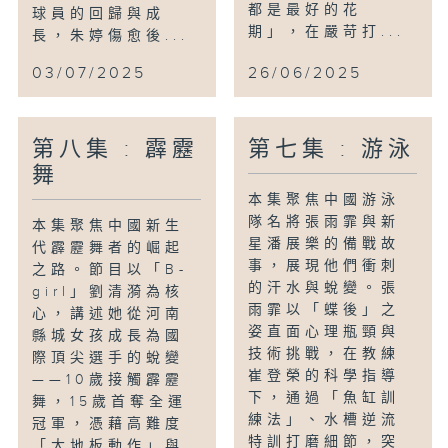
都是最好的花
球員的回歸與成
期」，在嚴苛打...
長，朱婷傷愈後...
03/07/2025
26/06/2025
第八集 : 霹靂
第七集 : 游泳
舞
本集聚焦中國游泳
隊名將張雨霏與新
本集聚焦中國新生
星潘展樂的備戰故
代霹靂舞者的崛起
事，展現他們衝刺
之路。節目以「B-
的汗水與蛻變。張
girl」劉清漪為核
雨霏以「蝶後」之
心，講述她從河南
姿直面心理瓶頸與
縣城女孩成長為國
技術挑戰，在教練
際頂尖選手的蛻變
崔登榮的科學指導
——10歲接觸霹靂
下，通過「魚缸訓
舞，15歲首奪全運
練法」、水槽逆流
冠軍，憑藉高難度
特訓打磨細節，突
「大地板動作」與