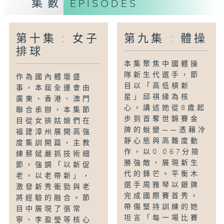
集數
EPISODES
封閉集訓強化實力，力爭再創佳績。他們的
故事就是中國游泳隊「劈波斬浪、追求極
致」精神的生動詮釋。
第十集 : 女子
第九集 : 體操
排球
本集聚焦中國體操
隊新生代選手，節
作為國內體壇盛
目以「高低槓新
事，本屆全運會由
星」邱祺緣為核
廣東、香港、澳門
心，講述她從8歲起
聯合承辦，本集節
步到首奪世錦賽金
目從女排姑娘們在
牌的蛻變——憑藉冷
福建漳州展開高強
靜心態與高難度動
度集訓開篇，主教
作，以0.067分險
練蔡斌嚴抓技術細
勝強敵，展現新生
節，強調「以新促
代的鋒芒。平衡木
老，以老帶新」，
選手周雅琴以銀牌
激發新秀衝勁與老
完成國際賽首秀，
將經驗的融合。節
帶傷堅持訓練的她
目中展現了張常
坦言「每一場比賽
寧、李盈瑩等核心