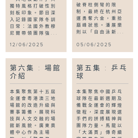
破脊柱側彎的限
獨特風格打破性別
制，最終在杭州亞
刻板印象。節目深
運勇奪六金，重拾
入記錄國家隊冬訓
巔峰狀態。潘展樂
日常：法國外教穆
則以「自由泳新...
尼爾帶領團隊強...
12/06/2025
05/06/2025
第六集 : 場館
第五集 : 乒乓
介紹
球
本集聚焦第十五屆
本集聚焦中國乒乓
全運會粵港澳三地
球隊在最新週期及
場館的改造升級與
備戰全運會的輝煌
賽事籌備，展現科
徵程，深度展現選
技與人文交融的場
手們的拼搏精神與
館新風貌。廣東奧
團隊力量。馬龍以
體中心作為主場
「大滿貫」傳奇續