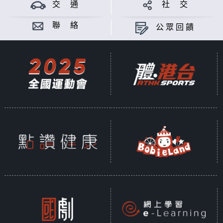
交 通
社 交
聯 絡
公眾回饋