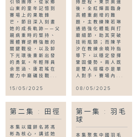
引領團隊，從家鄉
搏歷程。東京奧運
山東的童年記憶到
後，全紅嬋面臨身
賽場上的果敢鋒
高體重劇增的難
芒，節目深入刻畫
題，主教練陳若琳
她的成長軌跡——父
通過強化體能與打
親病重時的堅持、
磨細節，助其突破
團體賽逆轉強敵的
技術瓶頸；而陳芋
關鍵戰役，以及卸
汐在教練余曉玲指
下光環後重新出發
導下，以穩定發揮
的勇氣。年輕隊員
鞏固優勢。兩人既
余思涵、唐君瑤在
是雙人搭檔亦是單
壓力中磨礪技戰...
人對手，賽場內...
15/05/2025
08/05/2025
第二集 : 田徑
第一集 : 羽毛
球
本集以鐵餅名將馮
彬為核心，講述她
本集聚焦中國羽毛