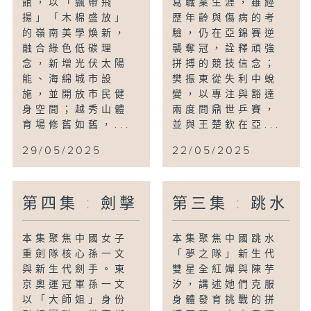
館，以「飄帶飛
寫職業生涯，雖經
揚」「木棉盛放」
歷年齡與傷病的考
的嶺南美學煥新，
驗，仍在亞錦賽逆
融合綠色低碳理
襲奪冠，詮釋頑強
念，新增光伏太陽
拼搏的競技信念；
能、海綿城市設
樊振東從失利中蛻
施，並開放市民健
變，以專注與豁達
身空間；越秀山體
兩度問鼎世乒賽，
育場修舊如舊，...
並與王楚欽在亞...
29/05/2025
22/05/2025
第四集 : 劍擊
第三集 : 跳水
本集聚焦中國女子
本集聚焦中國跳水
重劍隊核心孫一文
「夢之隊」新生代
與新生代劍手。東
雙星全紅嬋與陳芋
京奧運冠軍孫一文
汐，講述她們克服
以「大師姐」身份
身體發育挑戰的拼