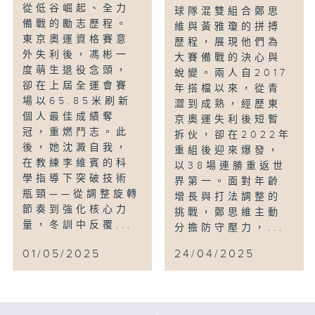
從低谷崛起、全力
球隊混雙組合鄭思
備戰的勵志歷程。
維與黃雅瓊的拼搏
東京奧運資格賽意
歷程，展現他們為
外失利後，馮彬一
大賽備戰的決心與
度萌生退役念頭，
蛻變。兩人自2017
卻在上屆全運會賽
年搭檔以來，從青
場以65.85米刷新
澀到成熟，經歷東
個人最佳成績奪
京奧運失利後短暫
冠，重燃鬥志。此
拆伙，卻在2022年
後，她沈澱自我，
重組後迎來爆發，
在教練李維賓的科
以38場連勝重返世
學指導下突破技術
界第一。面對年齡
瓶頸——從調整旋轉
增長與打法調整的
節奏到強化核心力
挑戰，鄭思維主動
量，冬訓中反覆...
分擔防守壓力，...
01/05/2025
24/04/2025