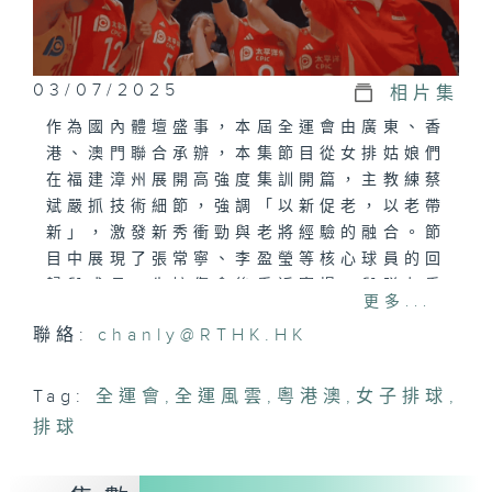
03/07/2025
相片集
作為國內體壇盛事，本屆全運會由廣東、香
港、澳門聯合承辦，本集節目從女排姑娘們
在福建漳州展開高強度集訓開篇，主教練蔡
斌嚴抓技術細節，強調「以新促老，以老帶
新」，激發新秀衝勁與老將經驗的融合。節
目中展現了張常寧、李盈瑩等核心球員的回
歸與成長，朱婷傷愈後重返賽場，與隊友重
更多...
燃默契；吳夢潔等00後新星加練苦戰，用
聯絡:
chanly@RTHK.HK
汗水追趕隊伍節奏。隊伍在澳門站、香港站
等賽事中不斷調整狀態，面對強敵土耳其時
絕地反擊，以頑強意志詮釋中國女排精神。
Tag:
全運會
,
全運風雲
,
粵港澳
,
女子排球
,
節目中還展望了天津、江蘇等省隊的全運爭
排球
冠潛力，天津女排憑借袁心玥、李盈瑩等主
力延續霸主地位，江蘇隊則坐擁張常寧、龔