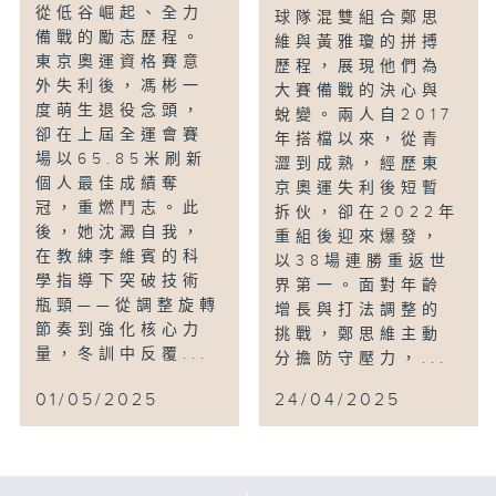
從低谷崛起、全力
球隊混雙組合鄭思
備戰的勵志歷程。
維與黃雅瓊的拼搏
東京奧運資格賽意
歷程，展現他們為
外失利後，馮彬一
大賽備戰的決心與
度萌生退役念頭，
蛻變。兩人自2017
卻在上屆全運會賽
年搭檔以來，從青
場以65.85米刷新
澀到成熟，經歷東
個人最佳成績奪
京奧運失利後短暫
冠，重燃鬥志。此
拆伙，卻在2022年
後，她沈澱自我，
重組後迎來爆發，
在教練李維賓的科
以38場連勝重返世
學指導下突破技術
界第一。面對年齡
瓶頸——從調整旋轉
增長與打法調整的
節奏到強化核心力
挑戰，鄭思維主動
量，冬訓中反覆...
分擔防守壓力，...
01/05/2025
24/04/2025