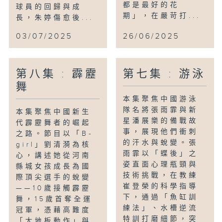
都是最好的花
球員的回歸與成
期」，在嚴苛打...
長，朱婷傷愈後...
03/07/2025
26/06/2025
第八集 : 霹靂
第七集 : 游泳
舞
本集聚焦中國游泳
隊名將張雨霏與新
本集聚焦中國新生
星潘展樂的備戰故
代霹靂舞者的崛起
事，展現他們衝刺
之路。節目以「B-
的汗水與蛻變。張
girl」劉清漪為核
雨霏以「蝶後」之
心，講述她從河南
姿直面心理瓶頸與
縣城女孩成長為國
技術挑戰，在教練
際頂尖選手的蛻變
崔登榮的科學指導
——10歲接觸霹靂
下，通過「魚缸訓
舞，15歲首奪全運
練法」、水槽逆流
冠軍，憑藉高難度
特訓打磨細節，突
「大地板動作」與