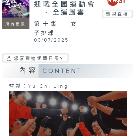
迎戰全國運動會
二 - 全運風雲
電視直播
第十集 : 女
所有集數
子排球
03/07/2025
您喜歡這個節目嗎?
內容
CONTENT
監製：Yu Chi Ling