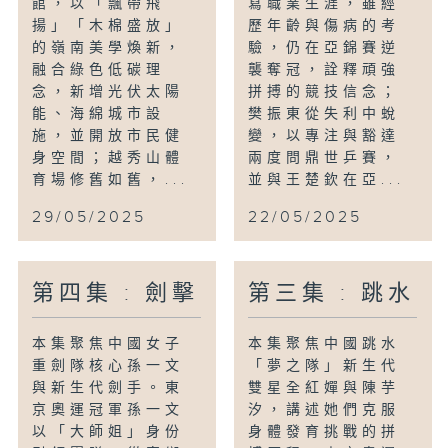
館，以「飄帶飛
寫職業生涯，雖經
揚」「木棉盛放」
歷年齡與傷病的考
的嶺南美學煥新，
驗，仍在亞錦賽逆
融合綠色低碳理
襲奪冠，詮釋頑強
念，新增光伏太陽
拼搏的競技信念；
能、海綿城市設
樊振東從失利中蛻
施，並開放市民健
變，以專注與豁達
身空間；越秀山體
兩度問鼎世乒賽，
育場修舊如舊，...
並與王楚欽在亞...
29/05/2025
22/05/2025
第四集 : 劍擊
第三集 : 跳水
本集聚焦中國女子
本集聚焦中國跳水
重劍隊核心孫一文
「夢之隊」新生代
與新生代劍手。東
雙星全紅嬋與陳芋
京奧運冠軍孫一文
汐，講述她們克服
以「大師姐」身份
身體發育挑戰的拼