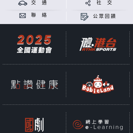
交 通
社 交
聯 絡
公眾回饋