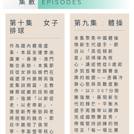
集數
EPISODES
翔宇等明星陣容。隨著朱婷領銜河南隊蓄勢
待發，全運會賽場即將見證新一代女排的拼
搏與傳承。正如郎平所言：「女排精神是竭
第十集 : 女子
第九集 : 體操
盡全力，永不言棄。」期待女將們在2025
排球
年全運會上綻放光芒。
本集聚焦中國體操
隊新生代選手，節
作為國內體壇盛
目以「高低槓新
事，本屆全運會由
星」邱祺緣為核
廣東、香港、澳門
心，講述她從8歲起
聯合承辦，本集節
步到首奪世錦賽金
目從女排姑娘們在
牌的蛻變——憑藉冷
福建漳州展開高強
靜心態與高難度動
度集訓開篇，主教
作，以0.067分險
練蔡斌嚴抓技術細
勝強敵，展現新生
節，強調「以新促
代的鋒芒。平衡木
老，以老帶新」，
選手周雅琴以銀牌
激發新秀衝勁與老
完成國際賽首秀，
將經驗的融合。節
帶傷堅持訓練的她
目中展現了張常
坦言「每一場比賽
寧、李盈瑩等核心