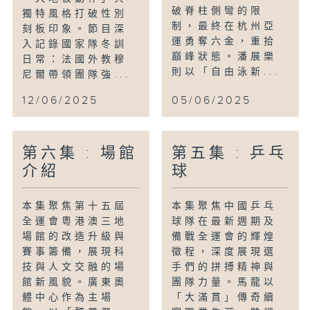
破脊柱側彎的限
獨特風格打破性別
制，最終在杭州亞
刻板印象。節目深
運勇奪六金，重拾
入記錄國家隊冬訓
巔峰狀態。潘展樂
日常：法國外教穆
則以「自由泳新...
尼爾帶領團隊強...
12/06/2025
05/06/2025
第六集 : 場館
第五集 : 乒乓
介紹
球
本集聚焦第十五屆
本集聚焦中國乒乓
全運會粵港澳三地
球隊在最新週期及
場館的改造升級與
備戰全運會的輝煌
賽事籌備，展現科
徵程，深度展現選
技與人文交融的場
手們的拼搏精神與
館新風貌。廣東奧
團隊力量。馬龍以
體中心作為主場
「大滿貫」傳奇續