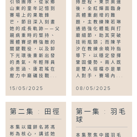
引領團隊，從家鄉
搏歷程。東京奧運
山東的童年記憶到
後，全紅嬋面臨身
賽場上的果敢鋒
高體重劇增的難
芒，節目深入刻畫
題，主教練陳若琳
她的成長軌跡——父
通過強化體能與打
親病重時的堅持、
磨細節，助其突破
團體賽逆轉強敵的
技術瓶頸；而陳芋
關鍵戰役，以及卸
汐在教練余曉玲指
下光環後重新出發
導下，以穩定發揮
的勇氣。年輕隊員
鞏固優勢。兩人既
余思涵、唐君瑤在
是雙人搭檔亦是單
壓力中磨礪技戰...
人對手，賽場內...
15/05/2025
08/05/2025
第二集 : 田徑
第一集 : 羽毛
球
本集以鐵餅名將馮
彬為核心，講述她
本集聚焦中國羽毛