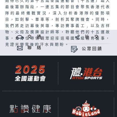
期待已久的第十五屆全國運動會（十五運）踏入
最後籌辦階段，一連五集的節目會聚焦香港代表
隊的最終備戰實況，深入分析香港隊的優勢項
目，如劍擊、單車等，剖析其奪牌機會。同時，
我們將走訪幕後英雄，專訪賽事義工﹐以及吉祥
物、火炬及獎牌設計師等，聆聽他們的十五運故
交 通
社 交
事，全方位帶領觀眾迎接這場國家級體育盛事，
見證光榮背後的汗水與期盼。
聯 絡
公眾回饋