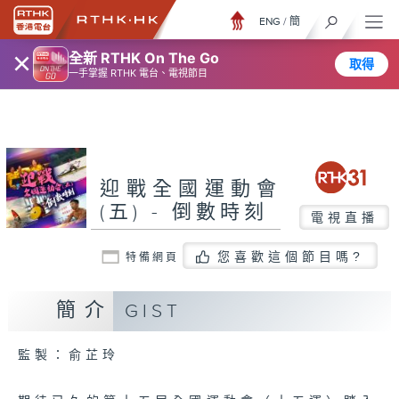
ENG
/
簡
×
全新 RTHK On The Go
取得
一手掌握 RTHK 電台、電視節目
迎戰全國運動會
(五) - 倒數時刻
電視直播
您喜歡這個節目嗎?
特備網頁
簡介
GIST
監製：俞芷玲