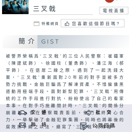
三叉戟
電視直播
您喜歡這個節目嗎?
特備網頁
簡介
GIST
被警界榮稱爲“三叉戟”的三位人民警察：崔鐵軍
（陳建斌飾）、徐國柱（董勇飾）、潘江海（郝
平飾），在退居二線之際，遇到了一起洗錢大
案，“三叉戟”重新面對20年前的對手並被多方
勢力挑戰。金融巨騙爲了解凍資產，不惜僱傭黑
道動用極端手段。面對新型犯罪，“三叉戟”用傳
統的工作手段進行對抗，紛紛使出了自己的看家
本事。在對手巧施離間計時，“三叉戟”的關係分
交 通
社 交
崩離析。但在警察職責面前，他們最終齊心合
力，一舉擊破了金融犯罪集團，同時也將幕後的
聯 絡
公眾回饋
腐敗黑手繩之以法，續寫了“三叉戟”的輝煌。