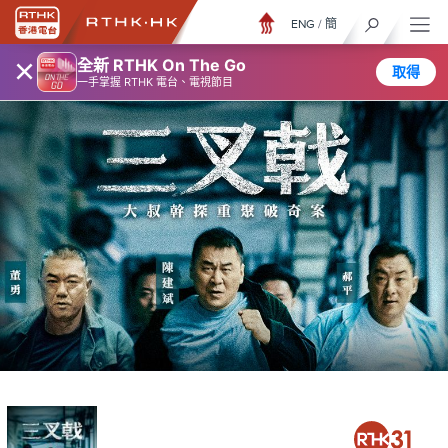
ENG
/
簡
×
全新 RTHK On The Go
取得
一手掌握 RTHK 電台、電視節目